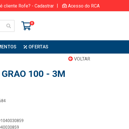
|
é cliente Rofe? - Cadastrar
Acesso do RCA
0
MENTOS
OFERTAS
VOLTAR
 GRAO 100 - 3M
684
891040030859
1040030859