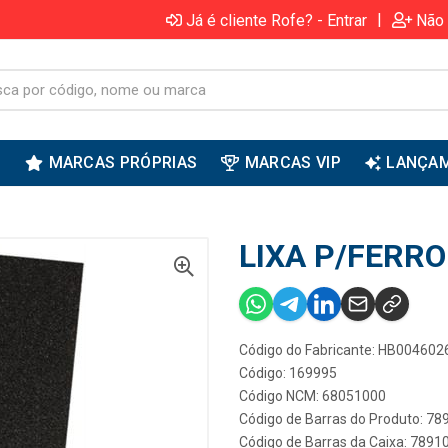
|
Já é cliente Rofe? - Entrar
Não 
S
MARCAS PRÓPRIAS
MARCAS VIP
LANÇA
LIXA P/FERRO
Código do Fabricante: HB004602
Código: 169995
Código NCM: 68051000
Código de Barras do Produto: 7
Código de Barras da Caixa: 789