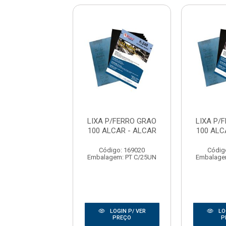
P/FERRO GRAO
LIXA P/FERRO GRAO
LIXA P/
LCAR - ALCAR
100 ALCAR - ALCAR
100 ALC
digo: 169020
Código: 169020
Códig
gem: PT C/25UN
Embalagem: PT C/25UN
Embalage
LOGIN P/ VER
LOGIN P/ VER
LO
PREÇO
PREÇO
P