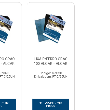
RRO GRAO
LIXA P/FERRO GRAO
LIXA P/FERR
 - ALCAR
100 ALCAR - ALCAR
100 ALCAR -
169020
Código: 169020
Código: 169
PT C/25UN
Embalagem: PT C/25UN
Embalagem: PT
 P/ VER
LOGIN P/ VER
LOGIN P/
ÇO
PREÇO
PREÇO