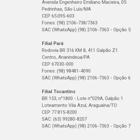
Avenida Engenheiro Emiliano Macieira, 05
Pedrinhas, São Luís/MA
CEP 65.095-603
Fones: (98) 2106-738/7363
SAC (WhatsApp) (98) 2106-7363 - Opção 5
Filial Pará
Rodovia BR 316 KM 8, 411 Galpão Z1
Centro, Ananindeua/PA
CEP 67030-000
Fones: (98) 98481-4090
SAC (WhatsApp) (98) 2106-7363 - Opção 6
Filial Tocantins
BR 153, n°1800 - Lote n°029A, Galpão 1
Loteamento Vila Azul, Araguaína/TO
CEP 77.815-8200
SAC: (63) 99280-8207
SAC (WhatsApp) (98) 2106-7363 - Opção 7