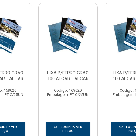
FERRO GRAO
LIXA P/FERRO GRAO
LIXA P/FE
AR - ALCAR
100 ALCAR - ALCAR
100 ALCAR
o: 169020
Código: 169020
Código: 
m: PT C/25UN
Embalagem: PT C/25UN
Embalagem: 
GIN P/ VER
LOGIN P/ VER
LOGIN
REÇO
PREÇO
PRE