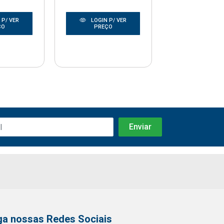
 P/ VER
LOGIN P/ VER
LOGIN P/
ÇO
PREÇO
PREÇO
ga nossas Redes Sociais