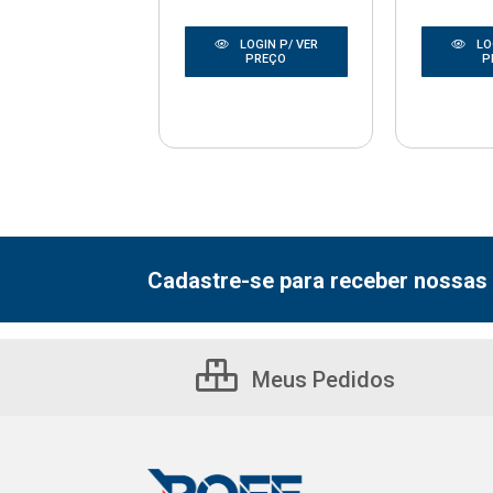
LOGIN P/ VER
LOGIN P/ VER
LO
PREÇO
PREÇO
P
Cadastre-se para receber nossas 
Meus Pedidos