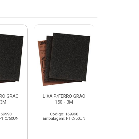
RRO GRAO
LIXA P/FERRO GRAO
LIXA P/FERR
 3M
150 - 3M
150 - 3
169998
Código: 169998
Código: 169
PT C/50UN
Embalagem: PT C/50UN
Embalagem: PT