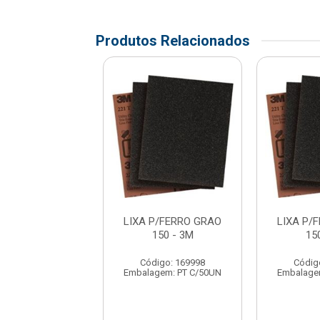
Produtos Relacionados
P/FERRO GRAO
LIXA P/FERRO GRAO
LIXA P/
150 - 3M
150 - 3M
15
digo: 169998
Código: 169998
Códig
gem: PT C/50UN
Embalagem: PT C/50UN
Embalage