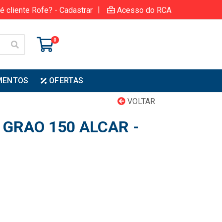
|
é cliente Rofe? - Cadastrar
Acesso do RCA
0
MENTOS
OFERTAS
VOLTAR
 GRAO 150 ALCAR -