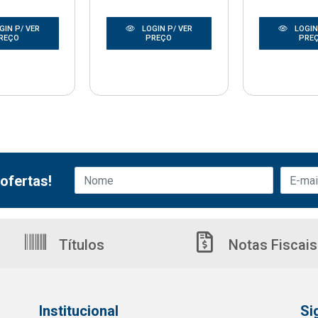
GIN P/ VER
LOGIN P/ VER
LOGIN
REÇO
PREÇO
PRE
ofertas!
Títulos
Notas Fiscais
Institucional
Si