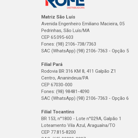
Matriz São Luís
Avenida Engenheiro Emiliano Macieira, 05
Pedrinhas, São Luís/MA
CEP 65.095-603
Fones: (98) 2106-738/7363
SAC (WhatsApp) (98) 2106-7363 - Opção 5
Filial Pará
Rodovia BR 316 KM 8, 411 Galpão Z1
Centro, Ananindeua/PA
CEP 67030-000
Fones: (98) 98481-4090
SAC (WhatsApp) (98) 2106-7363 - Opção 6
Filial Tocantins
BR 153, n°1800 - Lote n°029A, Galpão 1
Loteamento Vila Azul, Araguaína/TO
CEP 77.815-8200