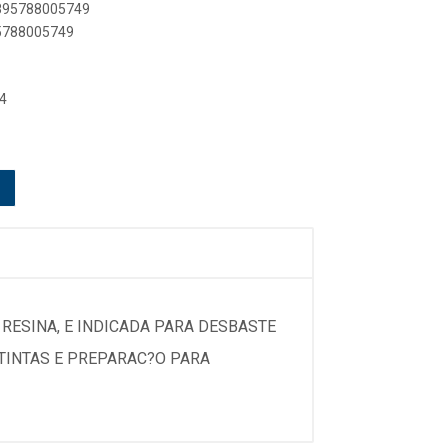
7895788005749
95788005749
4
 RESINA, E INDICADA PARA DESBASTE
TINTAS E PREPARAC?O PARA