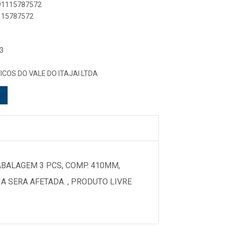
891115787572
1115787572
3
ICOS DO VALE DO ITAJAI LTDA
ABALAGEM 3 PCS, COMP. 410MM,
IA SERA AFETADA. , PRODUTO LIVRE