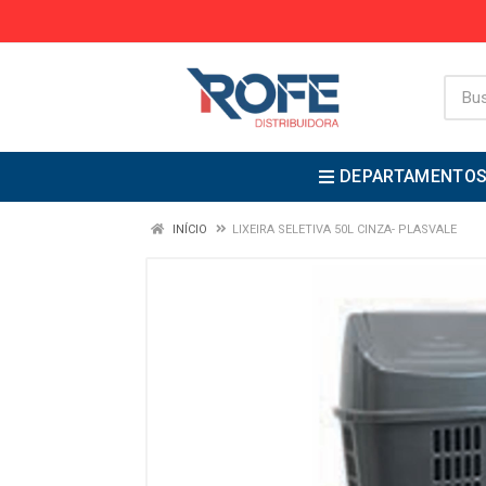
DEPARTAMENTO
INÍCIO
LIXEIRA SELETIVA 50L CINZA- PLASVALE