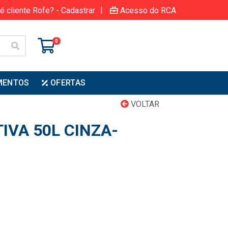
|
é cliente Rofe? - Cadastrar
Acesso do RCA
0
MENTOS
OFERTAS
VOLTAR
TIVA 50L CINZA-