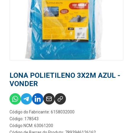
LONA POLIETILENO 3X2M AZUL -
VONDER
Código do Fabricante: 6158032000
Código: 178543
Código NCM: 63061200
Código de Barras do Produto: 7893946126162