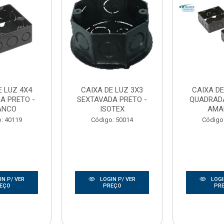
E LUZ 4X4
CAIXA DE LUZ 3X3
CAIXA DE
A PRETO -
SEXTAVADA PRETO -
QUADRADA
ANCO
ISOTEX
AMA
: 40119
Código: 50014
Código
N P/ VER
LOGIN P/ VER
LOGI
EÇO
PREÇO
PR