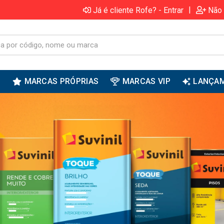
|
Já é cliente Rofe? - Entrar
Não 
S
MARCAS PRÓPRIAS
MARCAS VIP
LANÇA