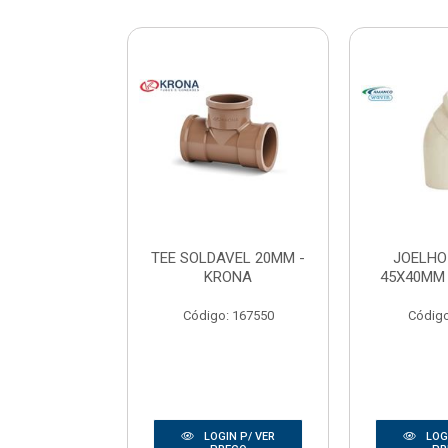
 ESGOTO
TEE SOLDAVEL 20MM -
JOELHO
M - AMANCO
KRONA
45X40MM
o: 40009
Código: 167550
Código
IN P/ VER
LOGIN P/ VER
LOGI