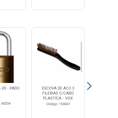
-20 - PADO
ESCOVA DE ACO 3
DESEMPENA
FILEIRAS C/CABO
DENTADA 
PLASTICA - VOX
12X25 
: 60204
Código: 154047
Código: