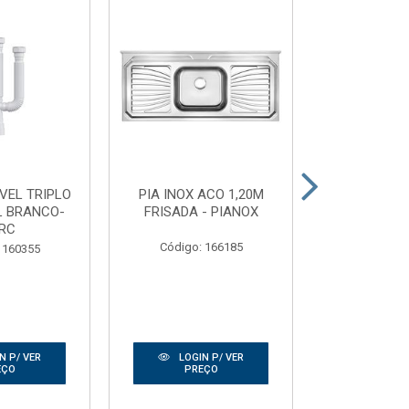
IVEL TRIPLO
PIA INOX ACO 1,20M
TELHA TRAN
L BRANCO-
FRISADA - PIANOX
0,50X2
RC
GRANP
Código: 166185
 160355
Código:
N P/ VER
LOGIN P/ VER
LOGIN
EÇO
PREÇO
PRE