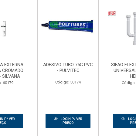
A EXTERNA
ADESIVO TUBO 75G PVC
SIFAO FLEX
A CROMADO
- PULVITEC
UNIVERSA
- SILVANA
HE
Código: 50174
: 60179
Código:
N P/ VER
LOGIN P/ VER
LOGI
EÇO
PREÇO
PR