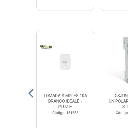
CA 1KG VIVA
TOMADA SIMPLES 10A
DISJUN
VIVA
BRANCO IDEALE -
UNIPOLAR
PLUZIE
ST
: 163527
Código: 151582
Código