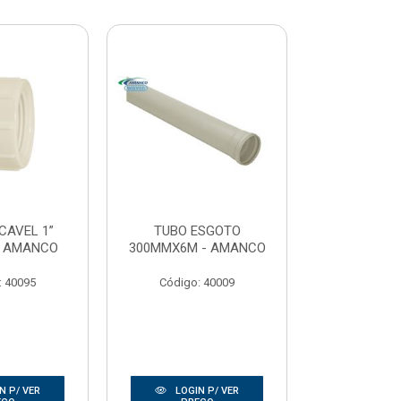
CAVEL 1”
TUBO ESGOTO
TEE SOLDAV
- AMANCO
300MMX6M - AMANCO
KRO
: 40095
Código: 40009
Código:
N P/ VER
LOGIN P/ VER
LOGIN