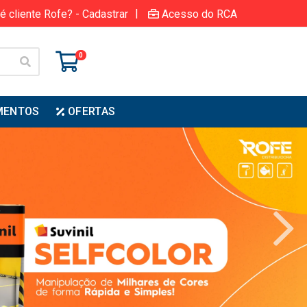
|
é cliente Rofe? - Cadastrar
Acesso do RCA
0
MENTOS
OFERTAS