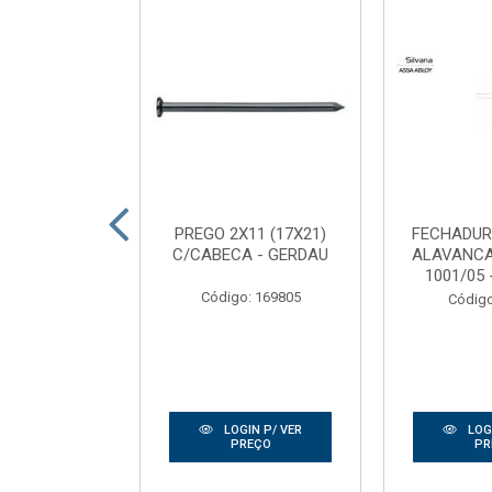
DEIRA SEMI
PREGO 2X11 (17X21)
FECHADUR
2,10 FRISADA
C/CABECA - GERDAU
ALAVANC
RTAS RIBE...
1001/05 
Código: 169805
: 165186
Código
IN P/ VER
LOGIN P/ VER
LOGI
REÇO
PREÇO
PR