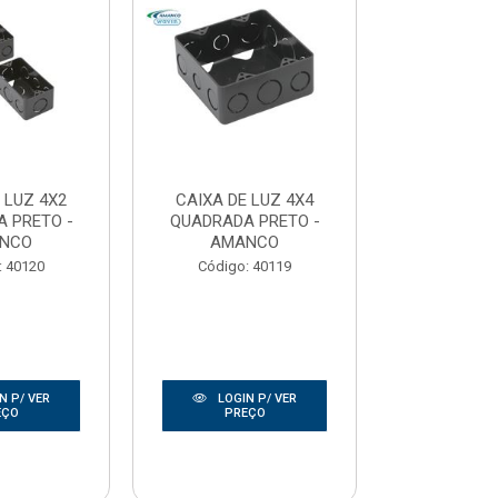
 LUZ 4X2
CAIXA DE LUZ 4X4
CAIXA DE
 PRETO -
QUADRADA PRETO -
SEXTAVADA
NCO
AMANCO
ISO
: 40120
Código: 40119
Código:
N P/ VER
LOGIN P/ VER
LOGIN
EÇO
PREÇO
PRE