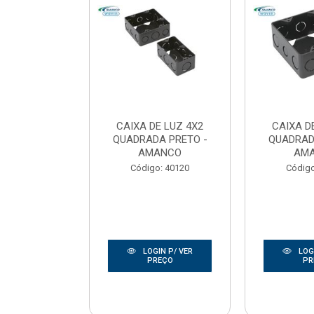
E LUZ 3X3
CAIXA DE LUZ 4X2
CAIXA D
DA PRETO -
QUADRADA PRETO -
QUADRAD
OTEX
AMANCO
AM
o: 50014
Código: 40120
Código
IN P/ VER
LOGIN P/ VER
LOGI
REÇO
PREÇO
PR