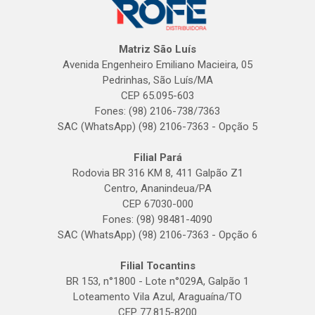
Matriz São Luís
Avenida Engenheiro Emiliano Macieira, 05
Pedrinhas, São Luís/MA
CEP 65.095-603
Fones: (98) 2106-738/7363
SAC (WhatsApp) (98) 2106-7363 - Opção 5
Filial Pará
Rodovia BR 316 KM 8, 411 Galpão Z1
Centro, Ananindeua/PA
CEP 67030-000
Fones: (98) 98481-4090
SAC (WhatsApp) (98) 2106-7363 - Opção 6
Filial Tocantins
BR 153, n°1800 - Lote n°029A, Galpão 1
Loteamento Vila Azul, Araguaína/TO
CEP 77.815-8200