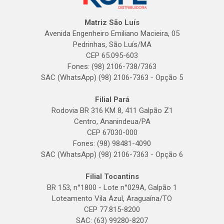
Matriz São Luís
Avenida Engenheiro Emiliano Macieira, 05
Pedrinhas, São Luís/MA
CEP 65.095-603
Fones: (98) 2106-738/7363
SAC (WhatsApp) (98) 2106-7363 - Opção 5
Filial Pará
Rodovia BR 316 KM 8, 411 Galpão Z1
Centro, Ananindeua/PA
CEP 67030-000
Fones: (98) 98481-4090
SAC (WhatsApp) (98) 2106-7363 - Opção 6
Filial Tocantins
BR 153, n°1800 - Lote n°029A, Galpão 1
Loteamento Vila Azul, Araguaína/TO
CEP 77.815-8200
SAC: (63) 99280-8207