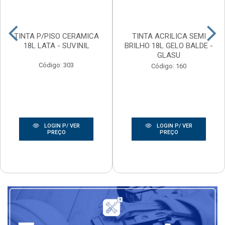
TINTA P/PISO CERAMICA
TINTA ACRILICA SEMI
18L LATA - SUVINIL
BRILHO 18L GELO BALDE -
GLASU
Código: 303
Código: 160
LOGIN P/ VER
LOGIN P/ VER
PREÇO
PREÇO