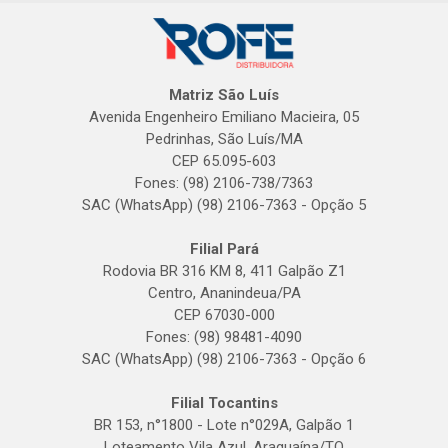
Matriz São Luís
Avenida Engenheiro Emiliano Macieira, 05
Pedrinhas, São Luís/MA
CEP 65.095-603
Fones: (98) 2106-738/7363
SAC (WhatsApp) (98) 2106-7363 - Opção 5
Filial Pará
Rodovia BR 316 KM 8, 411 Galpão Z1
Centro, Ananindeua/PA
CEP 67030-000
Fones: (98) 98481-4090
SAC (WhatsApp) (98) 2106-7363 - Opção 6
Filial Tocantins
BR 153, n°1800 - Lote n°029A, Galpão 1
Loteamento Vila Azul, Araguaína/TO