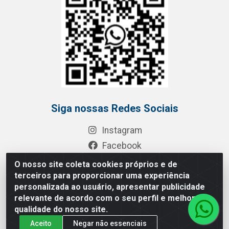
Siga nossas Redes Sociais
Instagram
Facebook
YouTube
O nosso site coleta cookies próprios e de
terceiros para proporcionar uma experiência
LinkedIn
personalizada ao usuário, apresentar publicidade
Área de Acesso
relevante de acordo com o seu perfil e melhorar a
qualidade do nosso site.
Área do Representante
Aceito
Negar não essenciais