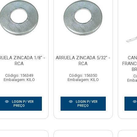
RUELA ZINCADA 1/8” -
ARRUELA ZINCADA 5/32” -
CAN
RCA
RCA
FRANC
BR
Código: 156349
Código: 156350
C
Embalagem: KILO
Embalagem: KILO
Emba
LOGIN P/ VER
LOGIN P/ VER
PREÇO
PREÇO