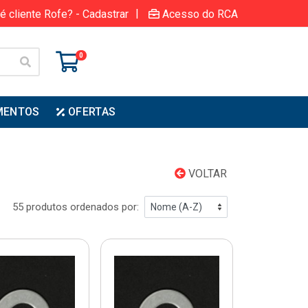
|
é cliente Rofe? - Cadastrar
Acesso do RCA
0
MENTOS
OFERTAS
VOLTAR
55 produtos ordenados por: