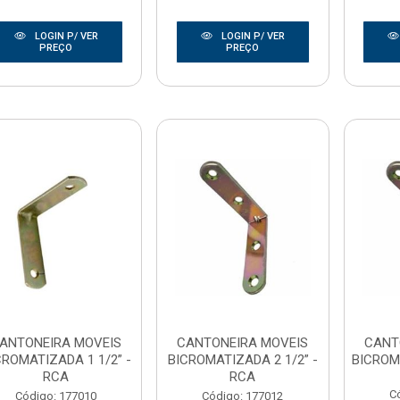
LOGIN P/ VER
LOGIN P/ VER
PREÇO
PREÇO
ANTONEIRA MOVEIS
CANTONEIRA MOVEIS
CANT
CROMATIZADA 1 1/2” -
BICROMATIZADA 2 1/2” -
BICROM
RCA
RCA
C
Código: 177010
Código: 177012