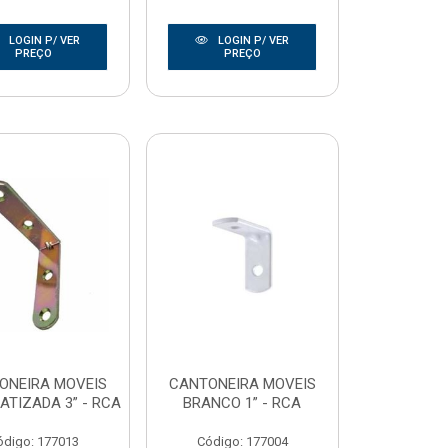
LOGIN P/ VER
LOGIN P/ VER
PREÇO
PREÇO
ONEIRA MOVEIS
CANTONEIRA MOVEIS
ATIZADA 3” - RCA
BRANCO 1” - RCA
ódigo: 177013
Código: 177004