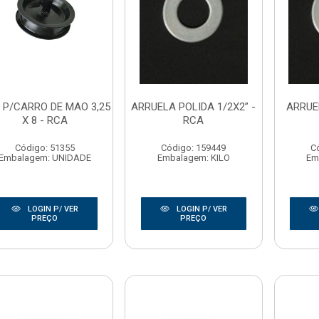
 P/CARRO DE MAO 3,25
ARRUELA POLIDA 1/2X2” -
ARRUEL
X 8 - RCA
RCA
Código: 51355
Código: 159449
C
Embalagem: UNIDADE
Embalagem: KILO
Em
LOGIN P/ VER
LOGIN P/ VER
PREÇO
PREÇO