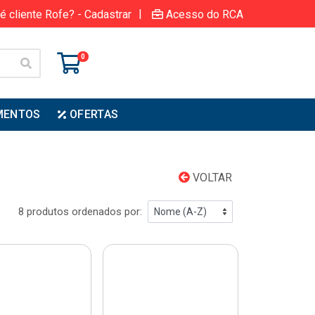
|
é cliente Rofe? - Cadastrar
Acesso do RCA
0
MENTOS
OFERTAS
VOLTAR
8 produtos ordenados por: