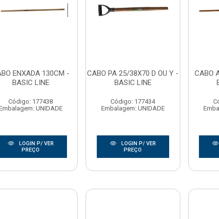
BO ENXADA 130CM -
CABO PA 25/38X70 D OU Y -
CABO A
BASIC LINE
BASIC LINE
Código: 177438
Código: 177434
C
Embalagem: UNIDADE
Embalagem: UNIDADE
Emba
LOGIN P/ VER
LOGIN P/ VER
PREÇO
PREÇO