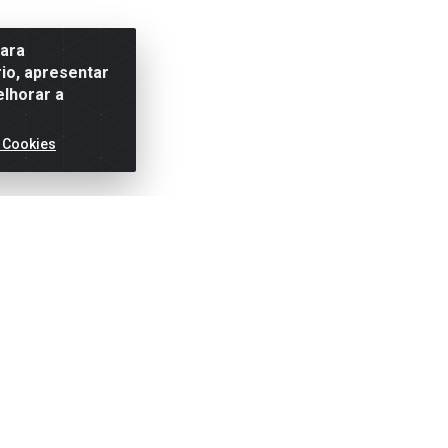
para
io, apresentar
elhorar a
 Cookies