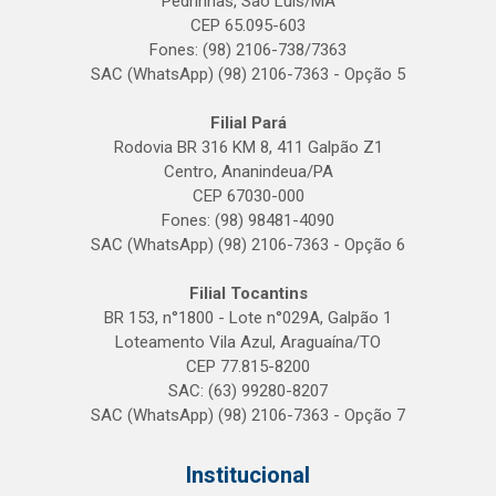
Pedrinhas, São Luís/MA
CEP 65.095-603
Fones: (98) 2106-738/7363
SAC (WhatsApp) (98) 2106-7363 - Opção 5
Filial Pará
Rodovia BR 316 KM 8, 411 Galpão Z1
Centro, Ananindeua/PA
CEP 67030-000
Fones: (98) 98481-4090
SAC (WhatsApp) (98) 2106-7363 - Opção 6
Filial Tocantins
BR 153, n°1800 - Lote n°029A, Galpão 1
Loteamento Vila Azul, Araguaína/TO
CEP 77.815-8200
SAC: (63) 99280-8207
SAC (WhatsApp) (98) 2106-7363 - Opção 7
Institucional