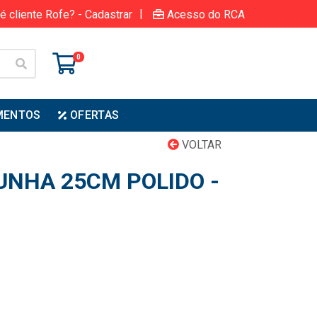
|
é cliente Rofe? - Cadastrar
Acesso do RCA
0
MENTOS
OFERTAS
VOLTAR
UNHA 25CM POLIDO -