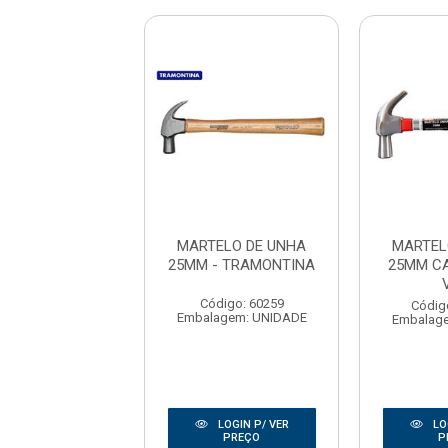
ELO DE UNHA
MARTELO DE UNHA
MARTEL
5MM - VOX
25MM - TRAMONTINA
25MM CA
digo: 157444
Código: 60259
Códig
agem: UNIDADE
Embalagem: UNIDADE
Embalag
LOGIN P/ VER
LOGIN P/ VER
LO
PREÇO
PREÇO
P