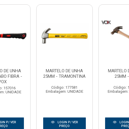
O DE UNHA
MARTELO DE UNHA
MARTELO 
BO FIBRA -
25MM - TRAMONTINA
25MM -
VOX
Código: 177581
Código: 
o: 157016
Embalagem: UNIDADE
Embalagem:
em: UNIDADE
GIN P/ VER
LOGIN P/ VER
LOGIN
REÇO
PREÇO
PRE