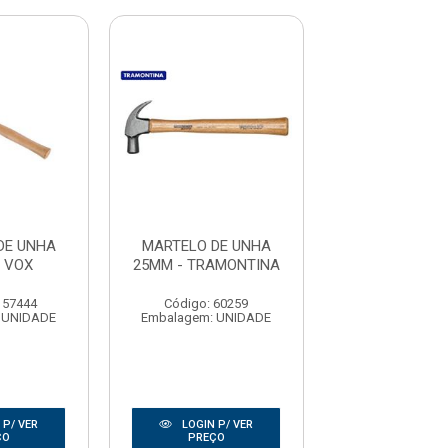
DE UNHA
MARTELO DE UNHA
MARTELO DE
 VOX
25MM - TRAMONTINA
25MM CABO F
VOX
157444
Código: 60259
Código: 157
 UNIDADE
Embalagem: UNIDADE
Embalagem: U
 P/ VER
LOGIN P/ VER
LOGIN P/
ÇO
PREÇO
PREÇO