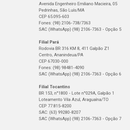
Avenida Engenheiro Emiliano Macieira, 05
Pedrinhas, São Luís/MA
CEP 65.095-603
Fones: (98) 2106-738/7363
SAC (WhatsApp) (98) 2106-7363 - Opção 5
Filial Pará
Rodovia BR 316 KM 8, 411 Galpão Z1
Centro, Ananindeua/PA
CEP 67030-000
Fones: (98) 98481-4090
SAC (WhatsApp) (98) 2106-7363 - Opção 6
Filial Tocantins
BR 153, n°1800 - Lote n°029A, Galpão 1
Loteamento Vila Azul, Araguaína/TO
CEP 77.815-8200
SAC: (63) 99280-8207
SAC (WhatsApp) (98) 2106-7363 - Opção 7