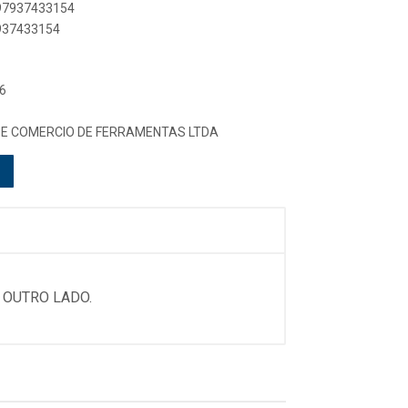
897937433154
7937433154
6
A E COMERCIO DE FERRAMENTAS LTDA
 OUTRO LADO.