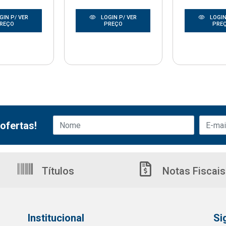
GIN P/ VER
LOGIN P/ VER
LOGIN
REÇO
PREÇO
PRE
ofertas!
Títulos
Notas Fiscais
Institucional
Si