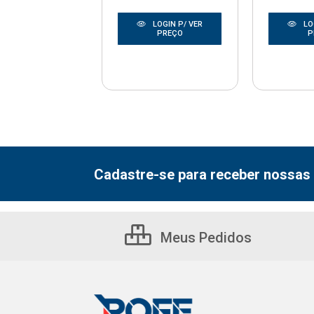
LOGIN P/ VER
LOGIN P/ VER
LO
PREÇO
PREÇO
P
Cadastre-se para receber nossas 
Meus Pedidos