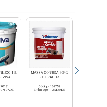
ILICO 15L
MASSA CORRIDA 20KG
MASSA CORRID
- VIVA
- HIDRACOR
- VIVA
170181
Código: 169759
Código: 16
 UNIDADE
Embalagem: UNIDADE
Embalagem: U