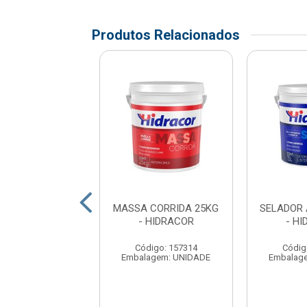
Produtos Relacionados
ACRILICA 20KG
MASSA CORRIDA 25KG
SELADOR 
 HIDRACOR
- HIDRACOR
- H
digo: 176496
Código: 157314
Códig
agem: UNIDADE
Embalagem: UNIDADE
Embalag