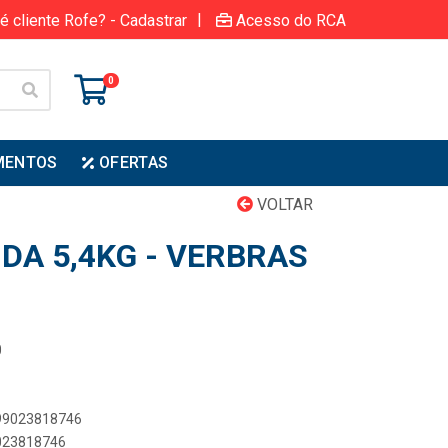
|
é cliente Rofe? - Cadastrar
Acesso do RCA
0
MENTOS
OFERTAS
VOLTAR
DA 5,4KG - VERBRAS
0
899023818746
9023818746