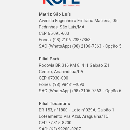
Matriz São Luís
Avenida Engenheiro Emiliano Macieira, 05
Pedrinhas, São Luís/MA
CEP 65.095-603
Fones: (98) 2106-738/7363
SAC (WhatsApp) (98) 2106-7363 - Opção 5
Filial Pará
Rodovia BR 316 KM 8, 411 Galpão Z1
Centro, Ananindeua/PA
CEP 67030-000
Fones: (98) 98481-4090
SAC (WhatsApp) (98) 2106-7363 - Opção 6
Filial Tocantins
BR 153, n°1800 - Lote n°029A, Galpão 1
Loteamento Vila Azul, Araguaína/TO
CEP 77.815-8200
SAC: (63) 99280-8207