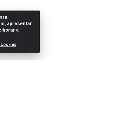
para
io, apresentar
elhorar a
 Cookies