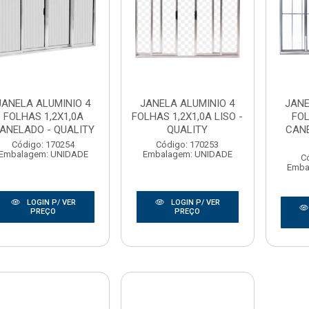
JANELA ALUMINIO 4
JANELA ALUMINIO 4
JANE
FOLHAS 1,2X1,0A
FOLHAS 1,2X1,0A LISO -
FOL
ANELADO - QUALITY
QUALITY
CANE
Código: 170254
Código: 170253
Embalagem: UNIDADE
Embalagem: UNIDADE
C
Emba
LOGIN P/ VER
LOGIN P/ VER
PREÇO
PREÇO