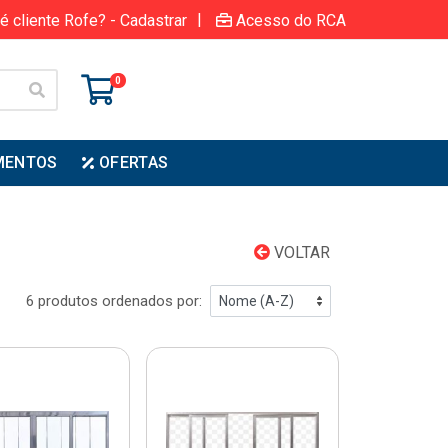
|
é cliente Rofe? - Cadastrar
Acesso do RCA
0
MENTOS
OFERTAS
VOLTAR
6 produtos ordenados por: