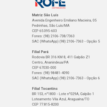
Matriz São Luís
Avenida Engenheiro Emiliano Macieira, 05
Pedrinhas, São Luís/MA
CEP 65.095-603
Fones: (98) 2106-738/7363
SAC (WhatsApp) (98) 2106-7363 - Opção 5
Filial Pará
Rodovia BR 316 KM 8, 411 Galpão Z1
Centro, Ananindeua/PA
CEP 67030-000
Fones: (98) 98481-4090
SAC (WhatsApp) (98) 2106-7363 - Opção 6
Filial Tocantins
BR 153, n°1800 - Lote n°029A, Galpão 1
Loteamento Vila Azul, Araguaína/TO
CEP 77.815-8200