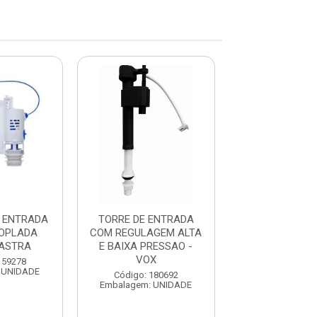
 ENTRADA
TORRE DE ENTRADA
TORRE DE SA
OPLADA
COM REGULAGEM ALTA
AGUA 6 LITR
 ASTRA
E BAIXA PRESSAO -
CASTELO -
VOX
159278
Código: 180
 UNIDADE
Embalagem: U
Código: 180692
Embalagem: UNIDADE