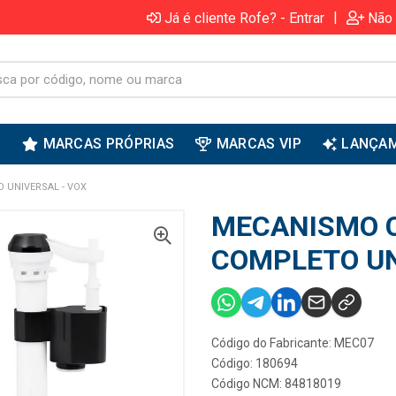
|
Já é cliente Rofe? - Entrar
Não 
S
MARCAS PRÓPRIAS
MARCAS VIP
LANÇA
 UNIVERSAL - VOX
MECANISMO C
COMPLETO UN
Código do Fabricante: MEC07
Código: 180694
Código NCM: 84818019