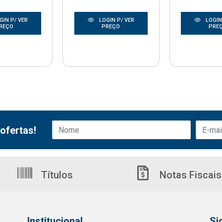
GIN P/ VER
LOGIN P/ VER
LOGIN
REÇO
PREÇO
PRE
ofertas!
Títulos
Notas Fiscais
Institucional
Si