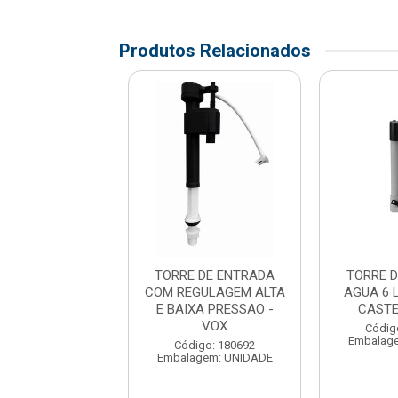
Produtos Relacionados
ISMO ENTRADA
TORRE DE ENTRADA
TORRE D
A ACOPLADA
COM REGULAGEM ALTA
AGUA 6 
LO - ASTRA
E BAIXA PRESSAO -
CASTE
VOX
digo: 159278
Códig
agem: UNIDADE
Embalag
Código: 180692
Embalagem: UNIDADE