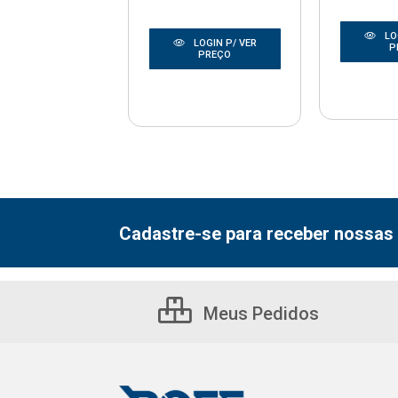
LOGIN P/ VER
LO
LOGIN P/ VER
PREÇO
P
PREÇO
Cadastre-se para receber nossas 
Meus Pedidos