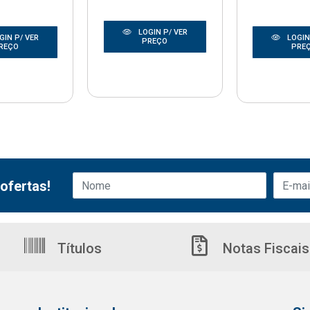
LOGIN P/ VER
GIN P/ VER
LOGIN
PREÇO
REÇO
PRE
ofertas!
Títulos
Notas Fiscais