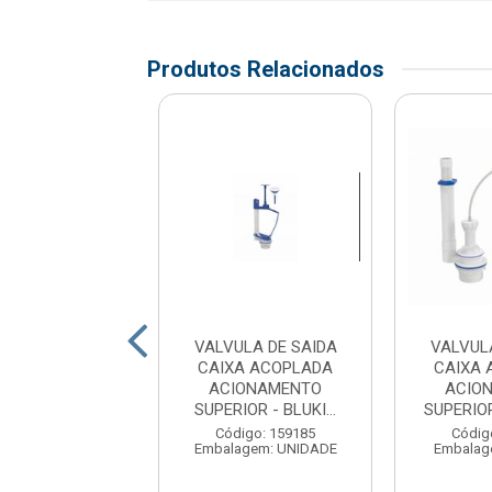
Produtos Relacionados
ISMO SAIDA CX
VALVULA DE SAIDA
VALVUL
COPLADA
CAIXA ACOPLADA
CAIXA 
ERSAL- HERC
ACIONAMENTO
ACIO
SUPERIOR - BLUKI...
SUPERIOR
digo: 181053
agem: UNIDADE
Código: 159185
Códig
Embalagem: UNIDADE
Embalag