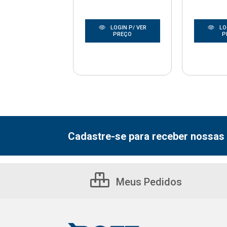
LOGIN P/ VER
LOGIN P/ VER
LO
PREÇO
PREÇO
P
Cadastre-se para receber nossas 
Meus Pedidos