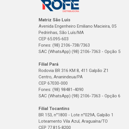
Matriz São Luís
Avenida Engenheiro Emiliano Macieira, 05
Pedrinhas, São Luís/MA
CEP 65.095-603
Fones: (98) 2106-738/7363
SAC (WhatsApp) (98) 2106-7363 - Opção 5
Filial Pará
Rodovia BR 316 KM 8, 411 Galpão Z1
Centro, Ananindeua/PA
CEP 67030-000
Fones: (98) 98481-4090
SAC (WhatsApp) (98) 2106-7363 - Opção 6
Filial Tocantins
BR 153, n°1800 - Lote n°029A, Galpão 1
Loteamento Vila Azul, Araguaína/TO
CEP 77.815-8200