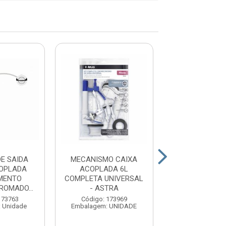
E SAIDA
MECANISMO CAIXA
MECANISNO 
OPLADA
ACOPLADA 6L
CAIXA ACOPLA
MENTO
COMPLETA UNIVERSAL
UNIVERSAL - 
ROMADO...
- ASTRA
Código: 159
Embalagem: U
173763
Código: 173969
 Unidade
Embalagem: UNIDADE