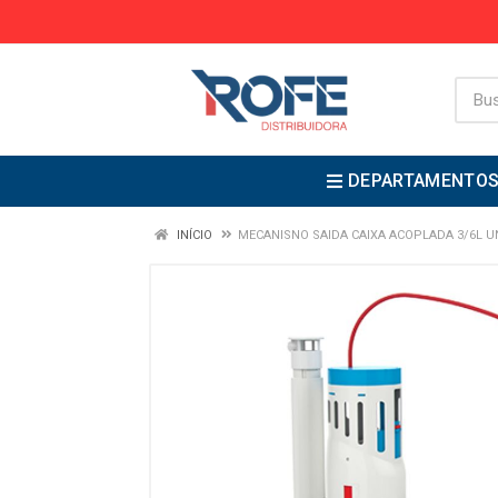
DEPARTAMENTO
INÍCIO
MECANISNO SAIDA CAIXA ACOPLADA 3/6L UN