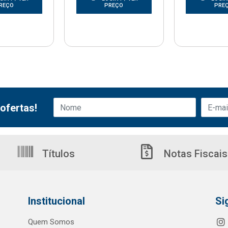
REÇO
PREÇO
PRE
ofertas!
Títulos
Notas Fiscais
Institucional
Si
Quem Somos