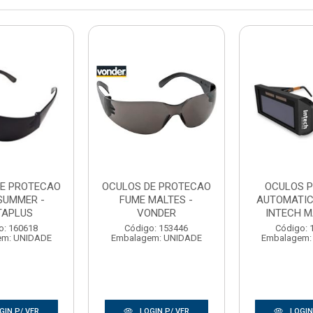
DE PROTECAO
OCULOS DE PROTECAO
OCULOS P
SUMMER -
FUME MALTES -
AUTOMATIC
TAPLUS
VONDER
INTECH M
o: 160618
Código: 153446
Código: 
em: UNIDADE
Embalagem: UNIDADE
Embalagem:
GIN P/ VER
LOGIN P/ VER
LOGIN