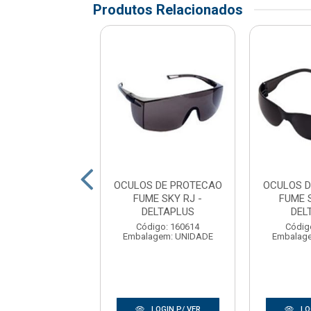
Produtos Relacionados
S DE PROTECAO
OCULOS DE PROTECAO
OCULOS 
 MINOTAURO -
FUME SKY RJ -
FUME 
LASTCOR
DELTAPLUS
DEL
digo: 174299
Código: 160614
Códig
agem: UNIDADE
Embalagem: UNIDADE
Embalag
LOGIN P/ VER
LOGIN P/ VER
LO