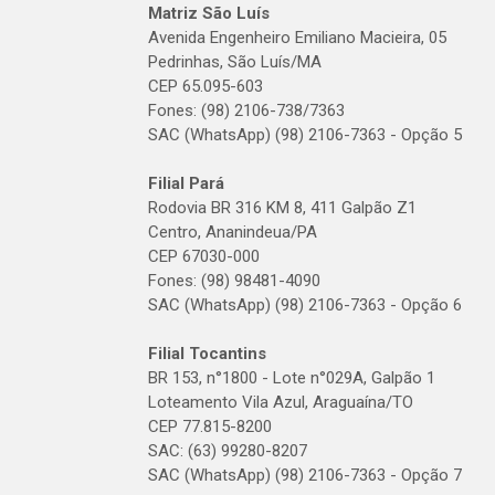
Matriz São Luís
Avenida Engenheiro Emiliano Macieira, 05
Pedrinhas, São Luís/MA
CEP 65.095-603
Fones: (98) 2106-738/7363
SAC (WhatsApp) (98) 2106-7363 - Opção 5
Filial Pará
Rodovia BR 316 KM 8, 411 Galpão Z1
Centro, Ananindeua/PA
CEP 67030-000
Fones: (98) 98481-4090
SAC (WhatsApp) (98) 2106-7363 - Opção 6
Filial Tocantins
BR 153, n°1800 - Lote n°029A, Galpão 1
Loteamento Vila Azul, Araguaína/TO
CEP 77.815-8200
SAC: (63) 99280-8207
SAC (WhatsApp) (98) 2106-7363 - Opção 7