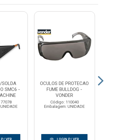
/SOLDA
OCULOS DE PROTECAO
OCULOS DE PR
O SMC6 -
FUME BULLDOG -
FUME MINOTA
ACHINE
VONDER
PLASTC
177078
Código: 110040
Código: 174
 UNIDADE
Embalagem: UNIDADE
Embalagem: U
 P/ VER
LOGIN P/ VER
LOGIN P/