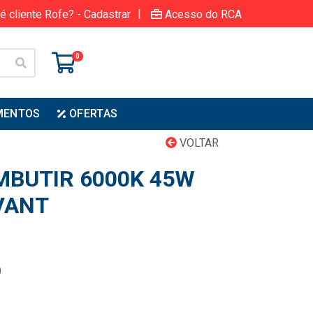
|
é cliente Rofe? - Cadastrar
Acesso do RCA
0
MENTOS
OFERTAS
VOLTAR
EMBUTIR 6000K 45W
VANT
0