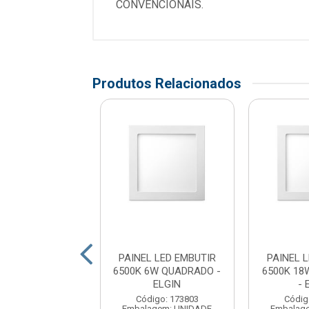
CONVENCIONAIS.
Produtos Relacionados
L LED EMBUTIR
PAINEL LED EMBUTIR
PAINEL 
 6W QUADRADO
6500K 6W QUADRADO -
6500K 1
Z BRANCA -
ELGIN
- 
EMPALUX
Código: 173803
Códig
Embalagem: UNIDADE
Embalag