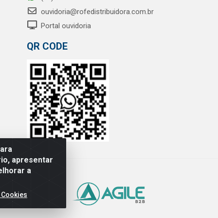
ouvidoria@rofedistribuidora.com.br
Portal ouvidoria
QR CODE
para
io, apresentar
elhorar a
 Cookies