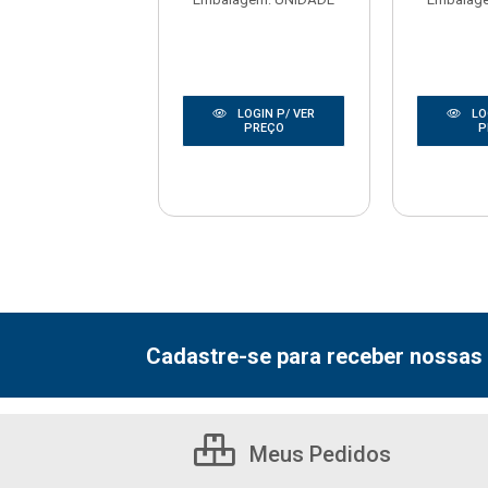
digo: 163201
agem: UNIDADE
LOGIN P/ VER
LO
LOGIN P/ VER
PREÇO
P
PREÇO
Cadastre-se para receber nossas 
Meus Pedidos