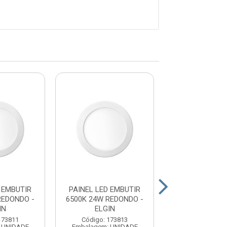
 EMBUTIR
PAINEL LED EMBUTIR
PAINEL LED E
REDONDO -
6500K 24W REDONDO -
3000K 18W RE
IN
ELGIN
ELGIN
173811
Código: 173813
Código: 17
 UNIDADE
Embalagem: UNIDADE
Embalagem: U