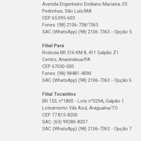
Avenida Engenheiro Emiliano Macieira, 05
Pedrinhas, São Luís/MA
CEP 65.095-603
Fones: (98) 2106-738/7363
SAC (WhatsApp) (98) 2106-7363 - Opção 5
Filial Pará
Rodovia BR 316 KM 8, 411 Galpão Z1
Centro, Ananindeua/PA
CEP 67030-000
Fones: (98) 98481-4090
SAC (WhatsApp) (98) 2106-7363 - Opção 6
Filial Tocantins
BR 153, n°1800 - Lote n°029A, Galpão 1
Loteamento Vila Azul, Araguaína/TO
CEP 77.815-8200
SAC: (63) 99280-8207
SAC (WhatsApp) (98) 2106-7363 - Opção 7