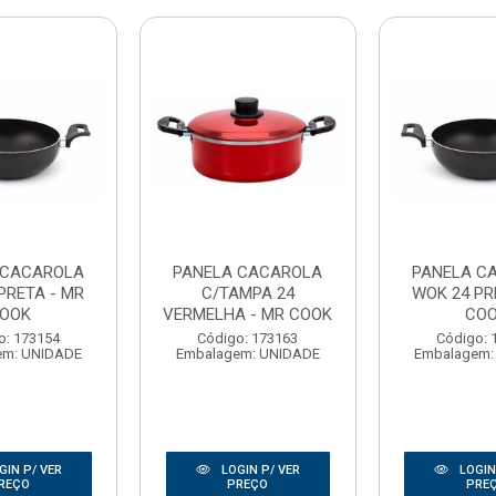
 CACAROLA
PANELA CACAROLA
PANELA C
PRETA - MR
C/TAMPA 24
WOK 24 PR
OOK
VERMELHA - MR COOK
CO
o: 173154
Código: 173163
Código: 
em: UNIDADE
Embalagem: UNIDADE
Embalagem:
GIN P/ VER
LOGIN P/ VER
LOGIN
REÇO
PREÇO
PRE