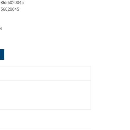
898656020045
8656020045
4