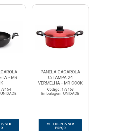
ACAROLA
PANELA CACAROLA
PANELA CAC
ETA - MR
C/TAMPA 24
WOK 24 PRET
OK
VERMELHA - MR COOK
COOK
173154
Código: 173163
Código: 173
 UNIDADE
Embalagem: UNIDADE
Embalagem: U
 P/ VER
LOGIN P/ VER
LOGIN P/
ÇO
PREÇO
PREÇO