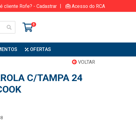
|
é cliente Rofe? - Cadastrar
Acesso do RCA
0
MENTOS
OFERTAS
VOLTAR
ROLA C/TAMPA 24
 COOK
38