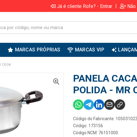
|
Já é cliente Rofe? - Entrar
Não 
S
MARCAS PRÓPRIAS
MARCAS VIP
LANÇA
R COOK
PANELA CACA
POLIDA - MR
Código do Fabricante: 10503102
Código: 173156
Código NCM: 76151000