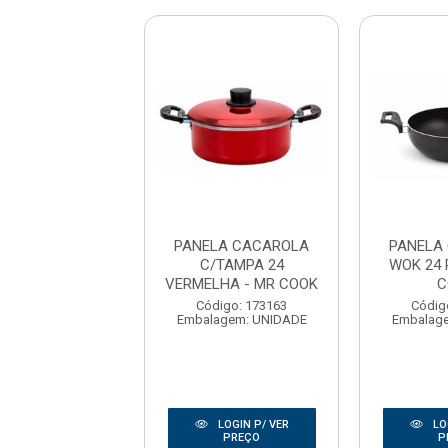
LA CACAROLA
PANELA CACAROLA
PANELA
4 PRETA - MR
C/TAMPA 24
WOK 24 
COOK
VERMELHA - MR COOK
C
digo: 173154
Código: 173163
Códig
agem: UNIDADE
Embalagem: UNIDADE
Embalag
LOGIN P/ VER
LOGIN P/ VER
LO
PREÇO
PREÇO
P