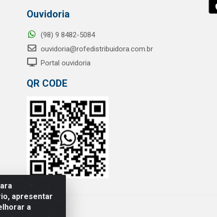
Ouvidoria
(98) 9 8482-5084
ouvidoria@rofedistribuidora.com.br
Portal ouvidoria
QR CODE
para
io, apresentar
elhorar a