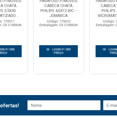
O P/MOVEIS
PARAFUSO P/MOVEIS
PARAFUSO 
CA CHATA
CABECA CHATA
CABECA
PS 3,5X45
PHILIPS 4,0X12 BIC -
PHILIPS 
TIZADO ...
JOMARCA
BICROMATI
o: 173011
Código: 173012
Código: 
: CX C/500UN
Embalagem: CX C/500UN
Embalagem: 
GIN P/ VER
LOGIN P/ VER
LOGIN
REÇO
PREÇO
PRE
ofertas!