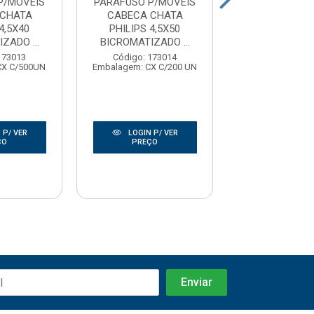
P/MOVEIS
PARAFUSO P/MOVEIS
PARAFUSO P/
 CHATA
CABECA CHATA
CABECA C
4,5X40
PHILIPS 4,5X50
PHILIPS 5,
ZADO ...
BICROMATIZADO ...
BICROMATIZA
173013
Código: 173014
Código: 17
CX C/500UN
Embalagem: CX C/200 UN
Embalagem: CX 
 P/ VER
LOGIN P/ VER
LOGIN P/
ÇO
PREÇO
PREÇO