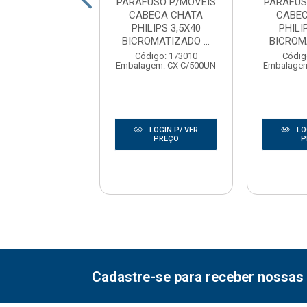
USO P/MOVEIS
PARAFUSO P/MOVEIS
PARAFUS
ECA CHATA
CABECA CHATA
CABE
LIPS 6,0X70
PHILIPS 3,5X40
PHILI
OMATIZADO ...
BICROMATIZADO ...
BICROMA
digo: 158746
Código: 173010
Códig
gem: CX C/100UN
Embalagem: CX C/500UN
Embalagem
LOGIN P/ VER
LOGIN P/ VER
LO
PREÇO
PREÇO
P
Cadastre-se para receber nossas 