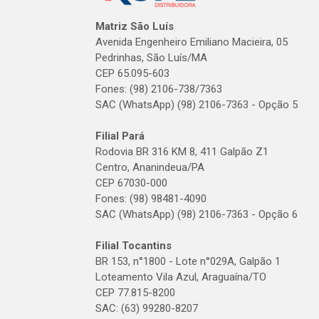
Matriz São Luís
Avenida Engenheiro Emiliano Macieira, 05
Pedrinhas, São Luís/MA
CEP 65.095-603
Fones: (98) 2106-738/7363
SAC (WhatsApp) (98) 2106-7363 - Opção 5
Filial Pará
Rodovia BR 316 KM 8, 411 Galpão Z1
Centro, Ananindeua/PA
CEP 67030-000
Fones: (98) 98481-4090
SAC (WhatsApp) (98) 2106-7363 - Opção 6
Filial Tocantins
BR 153, n°1800 - Lote n°029A, Galpão 1
Loteamento Vila Azul, Araguaína/TO
CEP 77.815-8200
SAC: (63) 99280-8207