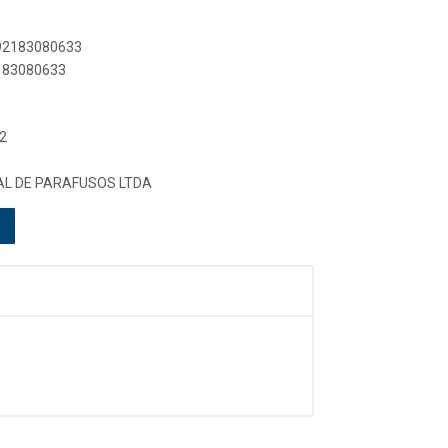
892183080633
2183080633
2
L DE PARAFUSOS LTDA