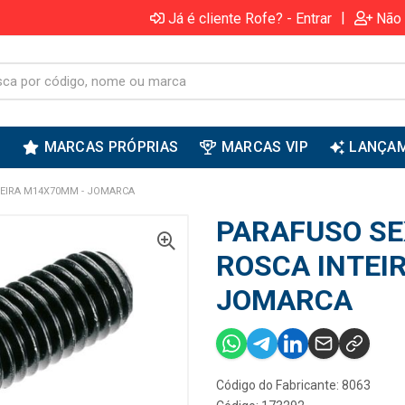
|
Já é cliente Rofe? - Entrar
Não 
S
MARCAS PRÓPRIAS
MARCAS VIP
LANÇA
EIRA M14X70MM - JOMARCA
PARAFUSO SE
ROSCA INTEI
JOMARCA
Código do Fabricante: 8063