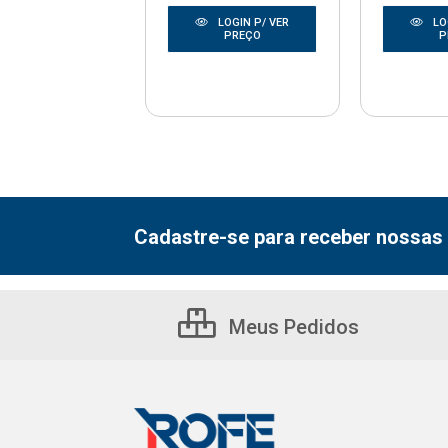
LOGIN P/ VER
LOGIN P/ VER
LO
PREÇO
PREÇO
P
Cadastre-se para receber nossas 
Meus Pedidos