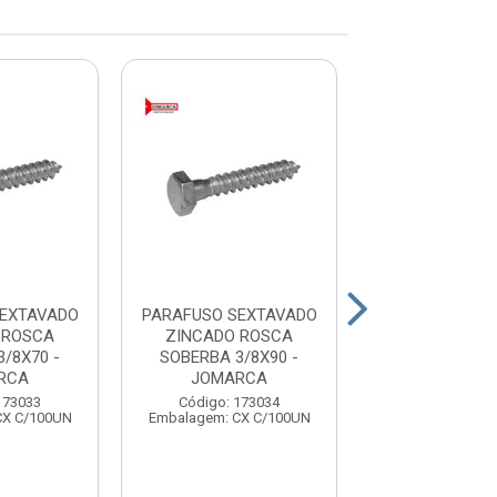
SEXTAVADO
PARAFUSO SEXTAVADO
PARAFUSO SE
 ROSCA
ZINCADO ROSCA
ZINCADO R
/8X70 -
SOBERBA 3/8X90 -
SOBERBA 5/1
RCA
JOMARCA
JOMARC
173033
Código: 173034
Código: 17
CX C/100UN
Embalagem: CX C/100UN
Embalagem: CX 