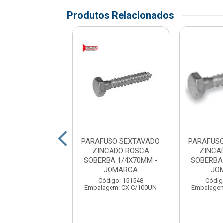
Produtos Relacionados
USO SEXTAVADO
PARAFUSO SEXTAVADO
PARAFUS
DO 3/8X3.1/2 -
ZINCADO ROSCA
ZINCA
JOMARCA
SOBERBA 1/4X70MM -
SOBERBA
JOMARCA
JO
digo: 173025
gem: CX C/100UN
Código: 151548
Códig
Embalagem: CX C/100UN
Embalagem