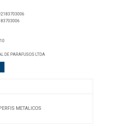
892183703006
2183703006
 10
L DE PARAFUSOS LTDA
 PERFIS METALICOS