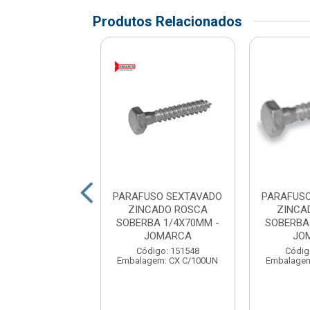
Produtos Relacionados
USO SEXTAVADO
PARAFUSO SEXTAVADO
PARAFUS
DO 3/8X3.1/2 -
ZINCADO ROSCA
ZINCA
JOMARCA
SOBERBA 1/4X70MM -
SOBERBA
JOMARCA
JO
digo: 173025
gem: CX C/100UN
Código: 151548
Códig
Embalagem: CX C/100UN
Embalagem