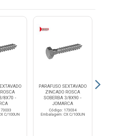
SEXTAVADO
PARAFUSO SEXTAVADO
PARAFUSO SE
 ROSCA
ZINCADO ROSCA
ZINCADO R
/8X70 -
SOBERBA 3/8X90 -
SOBERBA 5/1
RCA
JOMARCA
JOMARC
173033
Código: 173034
Código: 17
CX C/100UN
Embalagem: CX C/100UN
Embalagem: CX 