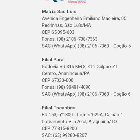
Matriz São Luís
Avenida Engenheiro Emiliano Macieira, 05
Pedrinhas, São Luís/MA
CEP 65.095-603
Fones: (98) 2106-738/7363
SAC (WhatsApp) (98) 2106-7363 - Opção 5
Filial Pará
Rodovia BR 316 KM 8, 411 Galpão Z1
Centro, Ananindeua/PA
CEP 67030-000
Fones: (98) 98481-4090
SAC (WhatsApp) (98) 2106-7363 - Opção 6
Filial Tocantins
BR 153, n°1800 - Lote n°029A, Galpão 1
Loteamento Vila Azul, Araguaína/TO
CEP 77.815-8200
SAC: (63) 99280-8207