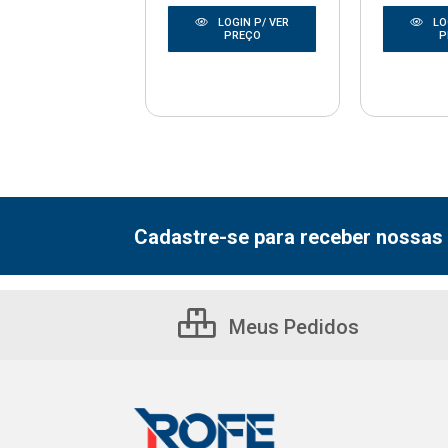
LOGIN P/ VER
LOGIN P/ VER
LO
PREÇO
PREÇO
P
Cadastre-se para receber nossas 
Meus Pedidos