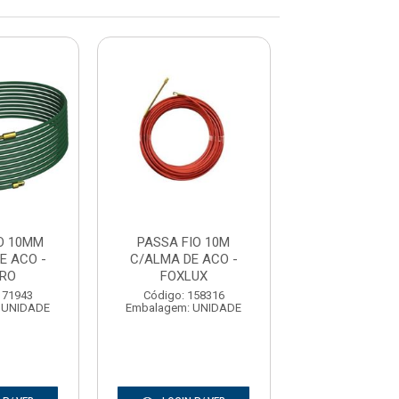
O 10MM
PASSA FIO 10M
PASSA FIO
E ACO -
C/ALMA DE ACO -
C/ALMA DE 
IRO
FOXLUX
CORTA
171943
Código: 158316
Código: 177
 UNIDADE
Embalagem: UNIDADE
Embalagem: U