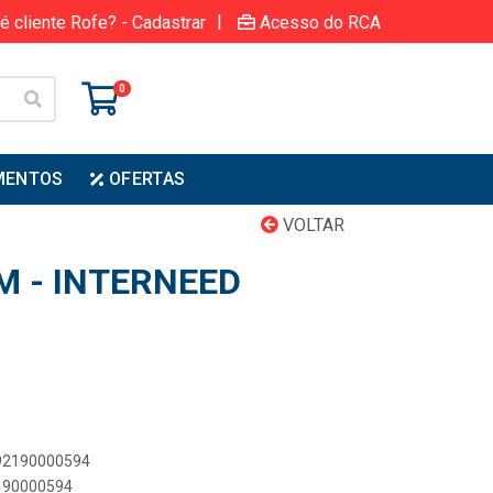
|
é cliente Rofe? - Cadastrar
Acesso do RCA
0
MENTOS
OFERTAS
VOLTAR
M - INTERNEED
892190000594
2190000594