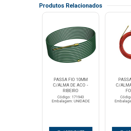
Produtos Relacionados
SA FIO 10M
PASSA FIO 10MM
PASSA
MA DE ACO -
C/ALMA DE ACO -
C/ALMA
CORTAG
RIBEIRO
FO
digo: 177054
Código: 171943
Códig
agem: UNIDADE
Embalagem: UNIDADE
Embalag