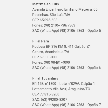
Matriz São Luís
Avenida Engenheiro Emiliano Macieira, 05
Pedrinhas, São Luís/MA
CEP 65.095-603
Fones: (98) 2106-738/7363
SAC (WhatsApp) (98) 2106-7363 - Opção 5
Filial Pará
Rodovia BR 316 KM 8, 411 Galpão Z1
Centro, Ananindeua/PA
CEP 67030-000
Fones: (98) 98481-4090
SAC (WhatsApp) (98) 2106-7363 - Opção 6
Filial Tocantins
BR 153, n°1800 - Lote n°029A, Galpão 1
Loteamento Vila Azul, Araguaína/TO
CEP 77.815-8200
SAC: (63) 99280-8207
SAC (WhatsApp) (98) 2106-7363 - Opção 7