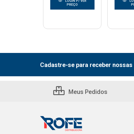
LOGIN P/ VER
LOGIN P/ VER
LO
PREÇO
PREÇO
P
Cadastre-se para receber nossas 
Meus Pedidos