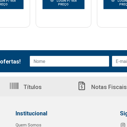
GIN P/ VER
LOGIN P/ VER
LOGIN
REÇO
PREÇO
PRE
ofertas!
Títulos
Notas Fiscais
Institucional
Si
Quem Somos