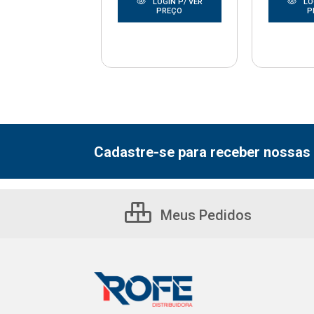
LOGIN P/ VER
LOGIN P/ VER
LO
PREÇO
PREÇO
P
Cadastre-se para receber nossas 
Meus Pedidos