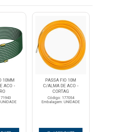
O 10MM
PASSA FIO 10M
PASSA FIO
E ACO -
C/ALMA DE ACO -
C/ALMA DE 
IRO
CORTAG
FOXLUX
171943
Código: 177054
Código: 158
 UNIDADE
Embalagem: UNIDADE
Embalagem: U