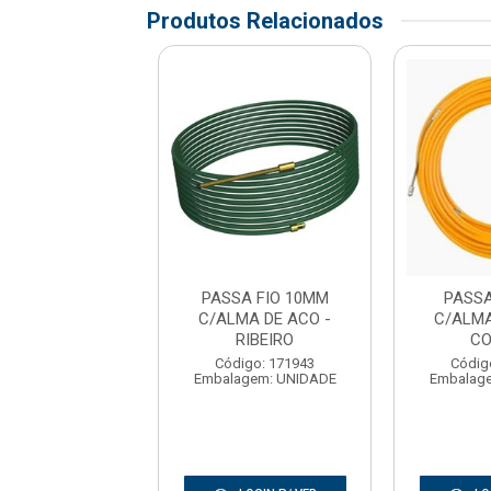
Produtos Relacionados
SA FIO 10M
PASSA FIO 10MM
PASSA
MA DE ACO -
C/ALMA DE ACO -
C/ALMA
FOXLUX
RIBEIRO
CO
digo: 158316
Código: 171943
Códig
agem: UNIDADE
Embalagem: UNIDADE
Embalag