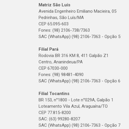
Matriz São Luís
Avenida Engenheiro Emiliano Macieira, 05
Pedrinhas, São Luís/MA
CEP 65.095-603
Fones: (98) 2106-738/7363
SAC (WhatsApp) (98) 2106-7363 - Opção 5
Filial Pará
Rodovia BR 316 KM 8, 411 Galpão Z1
Centro, Ananindeua/PA
CEP 67030-000
Fones: (98) 98481-4090
SAC (WhatsApp) (98) 2106-7363 - Opção 6
Filial Tocantins
BR 153, n°1800 - Lote n°029A, Galpão 1
Loteamento Vila Azul, Araguaína/TO
CEP 77.815-8200
SAC: (63) 99280-8207
SAC (WhatsApp) (98) 2106-7363 - Opção 7