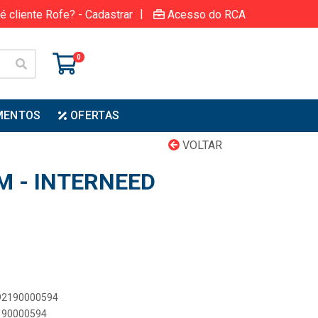
|
é cliente Rofe? - Cadastrar
Acesso do RCA
0
MENTOS
OFERTAS
VOLTAR
M - INTERNEED
892190000594
2190000594