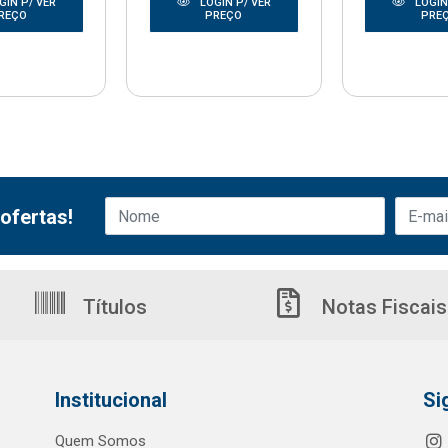
GIN P/ VER
LOGIN P/ VER
LOGIN
REÇO
PREÇO
PRE
ofertas!
Títulos
Notas Fiscais
Institucional
Si
Quem Somos