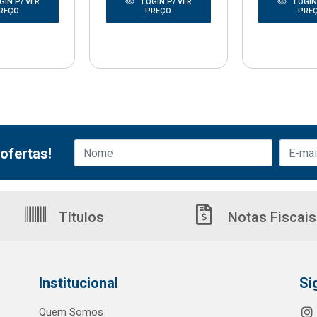
GIN P/ VER
LOGIN P/ VER
LOGIN
REÇO
PREÇO
PRE
ofertas!
Títulos
Notas Fiscais
Institucional
Si
Quem Somos