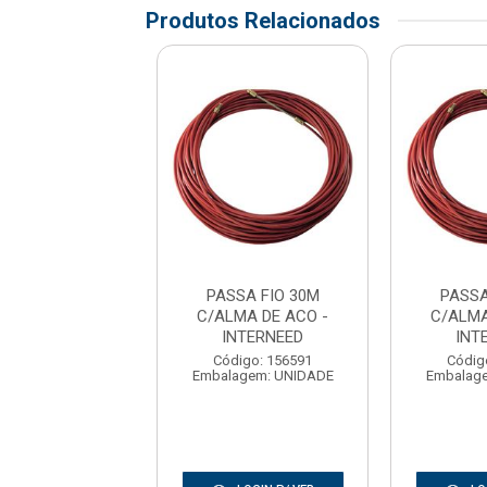
Produtos Relacionados
SA FIO 30M
PASSA FIO 30M
PASSA
MA DE ACO -
C/ALMA DE ACO -
C/ALMA
NTERNEED
INTERNEED
INT
digo: 156591
Código: 156591
Códig
agem: UNIDADE
Embalagem: UNIDADE
Embalag