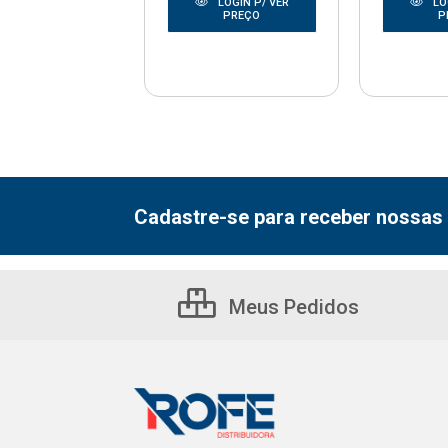
LOGIN P/ VER
LOGIN P/ VER
LO
PREÇO
PREÇO
P
Cadastre-se para receber nossas 
Meus Pedidos