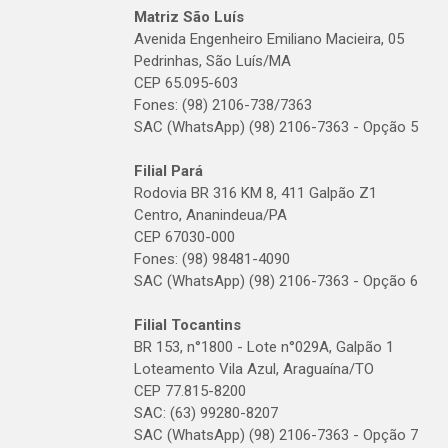
Matriz São Luís
Avenida Engenheiro Emiliano Macieira, 05
Pedrinhas, São Luís/MA
CEP 65.095-603
Fones: (98) 2106-738/7363
SAC (WhatsApp) (98) 2106-7363 - Opção 5
Filial Pará
Rodovia BR 316 KM 8, 411 Galpão Z1
Centro, Ananindeua/PA
CEP 67030-000
Fones: (98) 98481-4090
SAC (WhatsApp) (98) 2106-7363 - Opção 6
Filial Tocantins
BR 153, n°1800 - Lote n°029A, Galpão 1
Loteamento Vila Azul, Araguaína/TO
CEP 77.815-8200
SAC: (63) 99280-8207
SAC (WhatsApp) (98) 2106-7363 - Opção 7