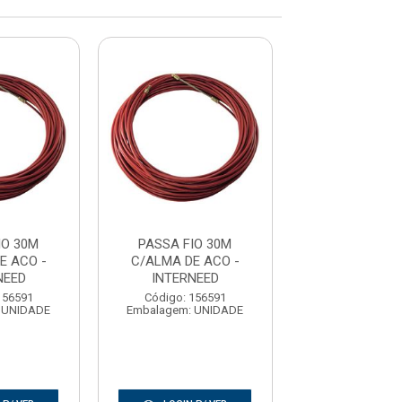
IO 30M
PASSA FIO 30M
PASSA FIO
E ACO -
C/ALMA DE ACO -
C/ALMA DE 
NEED
INTERNEED
INTERNE
156591
Código: 156591
Código: 156
 UNIDADE
Embalagem: UNIDADE
Embalagem: U