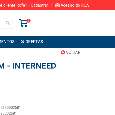
|
é cliente Rofe? - Cadastrar
Acesso do RCA
0
MENTOS
OFERTAS
VOLTAR
M - INTERNEED
892190002581
2190002581