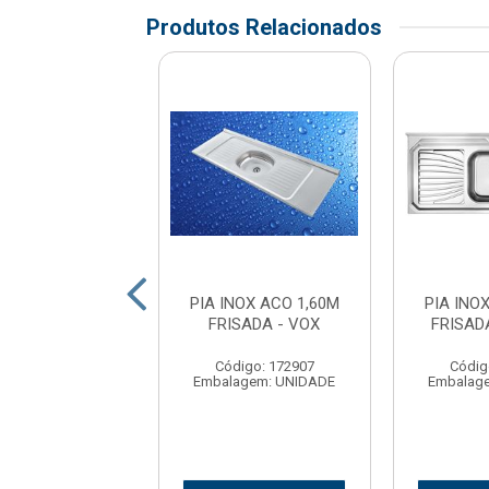
Produtos Relacionados
NOX ACO 1,40M
PIA INOX ACO 1,60M
PIA INO
DA - GHELPLUS
FRISADA - VOX
FRISAD
digo: 176303
Código: 172907
Códig
agem: UNIDADE
Embalagem: UNIDADE
Embalag