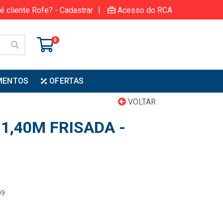
|
é cliente Rofe? - Cadastrar
Acesso do RCA
0
MENTOS
OFERTAS
VOLTAR
 1,40M FRISADA -
09