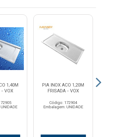
CO 1,40M
PIA INOX ACO 1,20M
PIA INOX ACO 
 - VOX
FRISADA - VOX
- VOX
172905
Código: 172904
Código: 17
 UNIDADE
Embalagem: UNIDADE
Embalagem: U