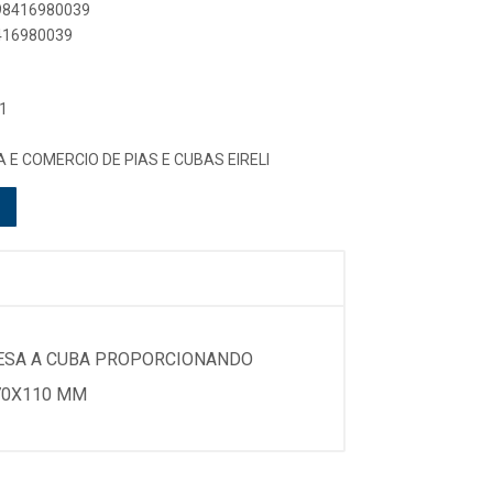
898416980039
8416980039
1
 E COMERCIO DE PIAS E CUBAS EIRELI
MESA A CUBA PROPORCIONANDO
370X110 MM