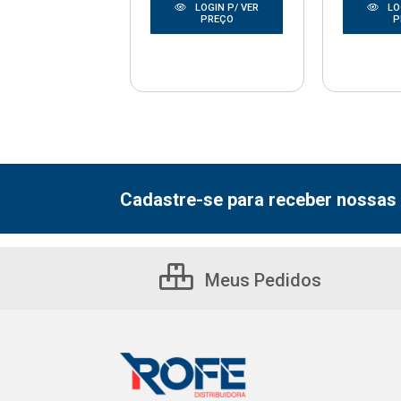
LOGIN P/ VER
LOGIN P/ VER
LO
PREÇO
PREÇO
P
Cadastre-se para receber nossas 
Meus Pedidos