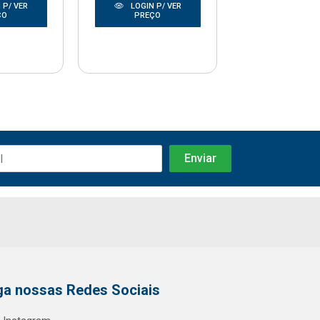
 P/ VER
LOGIN P/ VER
LOGIN P/
ÇO
PREÇO
PREÇO
ga nossas Redes Sociais