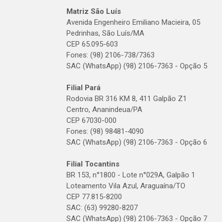
Matriz São Luís
Avenida Engenheiro Emiliano Macieira, 05
Pedrinhas, São Luís/MA
CEP 65.095-603
Fones: (98) 2106-738/7363
SAC (WhatsApp) (98) 2106-7363 - Opção 5
Filial Pará
Rodovia BR 316 KM 8, 411 Galpão Z1
Centro, Ananindeua/PA
CEP 67030-000
Fones: (98) 98481-4090
SAC (WhatsApp) (98) 2106-7363 - Opção 6
Filial Tocantins
BR 153, n°1800 - Lote n°029A, Galpão 1
Loteamento Vila Azul, Araguaína/TO
CEP 77.815-8200
SAC: (63) 99280-8207
SAC (WhatsApp) (98) 2106-7363 - Opção 7