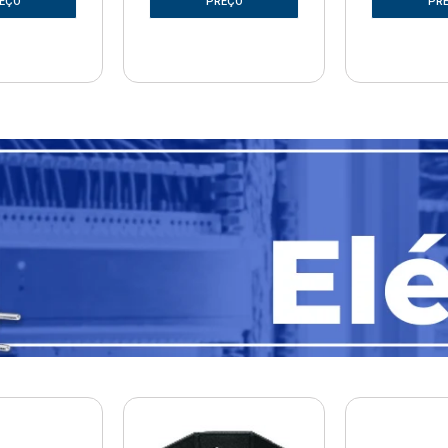
EÇO
PREÇO
PR