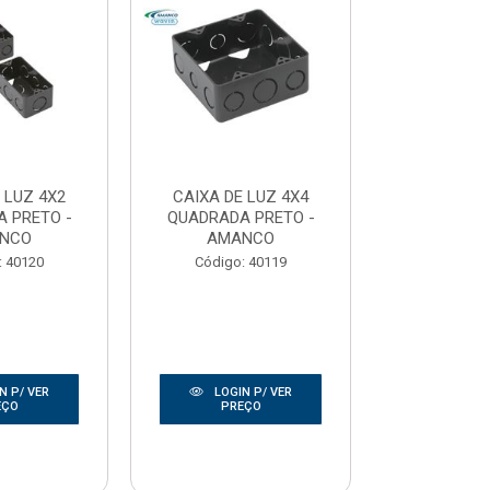
 LUZ 4X2
CAIXA DE LUZ 4X4
CAIXA DE
 PRETO -
QUADRADA PRETO -
SEXTAVADA
NCO
AMANCO
ISO
: 40120
Código: 40119
Código:
N P/ VER
LOGIN P/ VER
LOGIN
EÇO
PREÇO
PRE