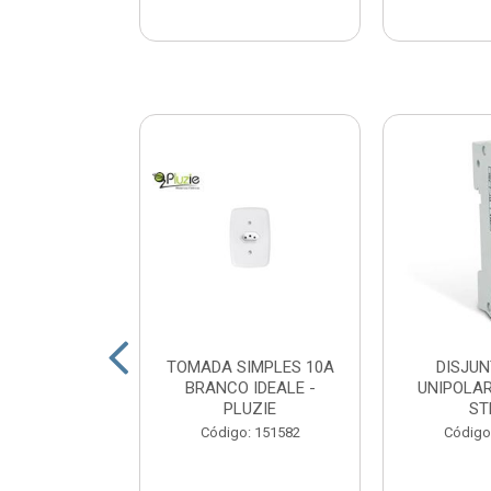
CA 1KG VIVA
TOMADA SIMPLES 10A
DISJUN
VIVA
BRANCO IDEALE -
UNIPOLAR
PLUZIE
ST
: 163527
Código: 151582
Código