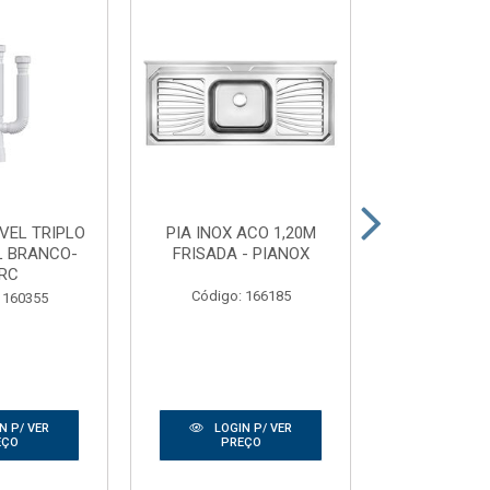
IVEL TRIPLO
PIA INOX ACO 1,20M
TELHA TRAN
L BRANCO-
FRISADA - PIANOX
0,50X2
RC
GRANP
Código: 166185
 160355
Código:
N P/ VER
LOGIN P/ VER
LOGIN
EÇO
PREÇO
PRE