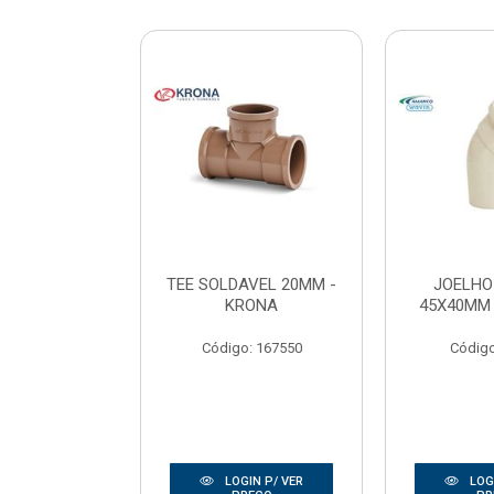
 ESGOTO
TEE SOLDAVEL 20MM -
JOELHO
M - AMANCO
KRONA
45X40MM
o: 40009
Código: 167550
Código
IN P/ VER
LOGIN P/ VER
LOGI