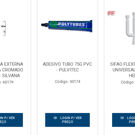
A EXTERNA
ADESIVO TUBO 75G PVC
SIFAO FLEX
A CROMADO
- PULVITEC
UNIVERSA
- SILVANA
HE
Código: 50174
: 60179
Código:
N P/ VER
LOGIN P/ VER
LOGI
EÇO
PREÇO
PR