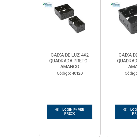
E LUZ 3X3
CAIXA DE LUZ 4X2
CAIXA D
DA PRETO -
QUADRADA PRETO -
QUADRAD
OTEX
AMANCO
AM
o: 50014
Código: 40120
Código
IN P/ VER
LOGIN P/ VER
LOGI
REÇO
PREÇO
PR