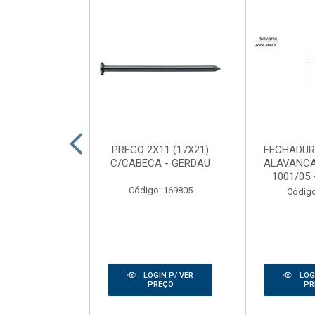
DEIRA SEMI
PREGO 2X11 (17X21)
FECHADUR
2,10 FRISADA
C/CABECA - GERDAU
ALAVANC
RTAS RIBE...
1001/05 
Código: 169805
: 165186
Código
IN P/ VER
LOGIN P/ VER
LOGI
REÇO
PREÇO
PR