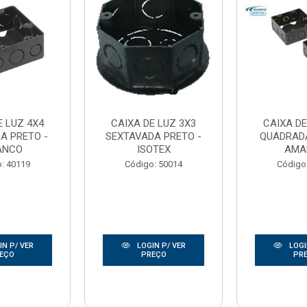
E LUZ 4X4
CAIXA DE LUZ 3X3
CAIXA DE
A PRETO -
SEXTAVADA PRETO -
QUADRADA
ANCO
ISOTEX
AMA
: 40119
Código: 50014
Código
N P/ VER
LOGIN P/ VER
LOGI
EÇO
PREÇO
PR