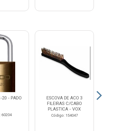
-20 - PADO
ESCOVA DE ACO 3
DESEMPENA
FILEIRAS C/CABO
DENTADA 
PLASTICA - VOX
12X25 
: 60204
Código: 154047
Código: