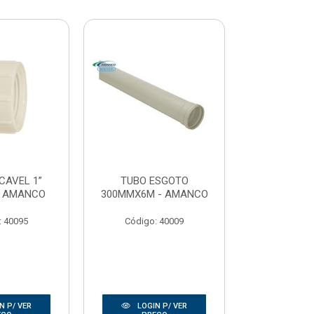
CAVEL 1”
TUBO ESGOTO
TEE SOLDAV
- AMANCO
300MMX6M - AMANCO
KRO
: 40095
Código: 40009
Código:
N P/ VER
LOGIN P/ VER
LOGIN