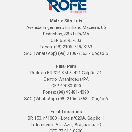
Matriz São Luís
Avenida Engenheiro Emiliano Macieira, 05
Pedrinhas, São Luís/MA
CEP 65.095-603
Fones: (98) 2106-738/7363
SAC (WhatsApp) (98) 2106-7363 - Opção 5
Filial Pará
Rodovia BR 316 KM 8, 411 Galpão Z1
Centro, Ananindeua/PA
CEP 67030-000
Fones: (98) 98481-4090
SAC (WhatsApp) (98) 2106-7363 - Opção 6
Filial Tocantins
BR 153, n°1800 - Lote n°029A, Galpão 1
Loteamento Vila Azul, Araguaína/TO
CEP 77.815-8200