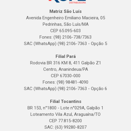
Matriz São Luís
Avenida Engenheiro Emiliano Macieira, 05
Pedrinhas, São Luís/MA
CEP 65.095-603
Fones: (98) 2106-738/7363
SAC (WhatsApp) (98) 2106-7363 - Opção 5
Filial Pará
Rodovia BR 316 KM 8, 411 Galpão Z1
Centro, Ananindeua/PA
CEP 67030-000
Fones: (98) 98481-4090
SAC (WhatsApp) (98) 2106-7363 - Opção 6
Filial Tocantins
BR 153, n°1800 - Lote n°029A, Galpão 1
Loteamento Vila Azul, Araguaína/TO
CEP 77.815-8200
SAC: (63) 99280-8207