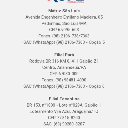
Matriz São Luís
Avenida Engenheiro Emiliano Macieira, 05
Pedrinhas, São Luís/MA
CEP 65.095-603
Fones: (98) 2106-738/7363
SAC (WhatsApp) (98) 2106-7363 - Opção 5
Filial Pará
Rodovia BR 316 KM 8, 411 Galpão Z1
Centro, Ananindeua/PA
CEP 67030-000
Fones: (98) 98481-4090
SAC (WhatsApp) (98) 2106-7363 - Opção 6
Filial Tocantins
BR 153, n°1800 - Lote n°029A, Galpão 1
Loteamento Vila Azul, Araguaína/TO
CEP 77.815-8200
SAC: (63) 99280-8207