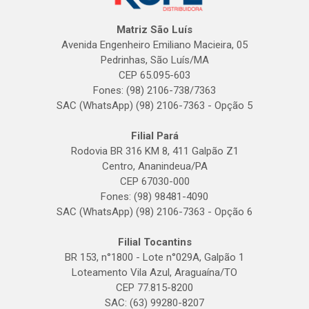
Matriz São Luís
Avenida Engenheiro Emiliano Macieira, 05
Pedrinhas, São Luís/MA
CEP 65.095-603
Fones: (98) 2106-738/7363
SAC (WhatsApp) (98) 2106-7363 - Opção 5
Filial Pará
Rodovia BR 316 KM 8, 411 Galpão Z1
Centro, Ananindeua/PA
CEP 67030-000
Fones: (98) 98481-4090
SAC (WhatsApp) (98) 2106-7363 - Opção 6
Filial Tocantins
BR 153, n°1800 - Lote n°029A, Galpão 1
Loteamento Vila Azul, Araguaína/TO
CEP 77.815-8200
SAC: (63) 99280-8207