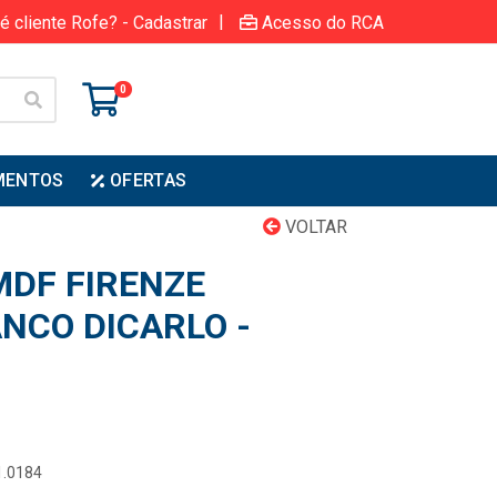
|
é cliente Rofe? - Cadastrar
Acesso do RCA
0
MENTOS
OFERTAS
VOLTAR
MDF FIRENZE
NCO DICARLO -
1.0184