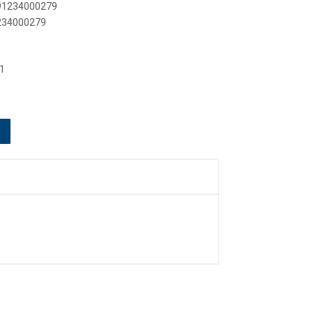
891234000279
1234000279
1