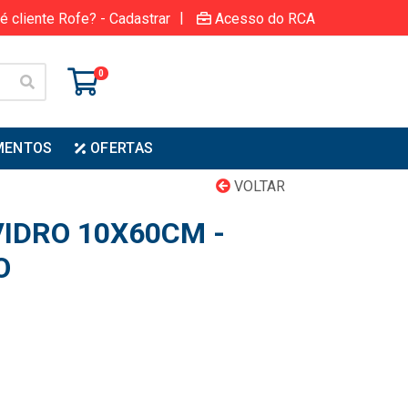
|
é cliente Rofe? - Cadastrar
Acesso do RCA
0
MENTOS
OFERTAS
VOLTAR
VIDRO 10X60CM -
O