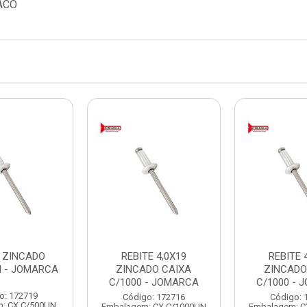
ACO
E ZINCADO
REBITE 4,0X19
REBITE 
M - JOMARCA
ZINCADO CAIXA
ZINCADO
C/1000 - JOMARCA
C/1000 - 
o: 172719
Código: 172716
Código: 
: CX C/500UN
Embalagem: CX C/1000UN
Embalagem: C