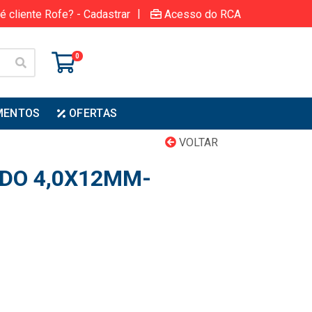
|
é cliente Rofe? - Cadastrar
Acesso do RCA
0
MENTOS
OFERTAS
VOLTAR
ADO 4,0X12MM-