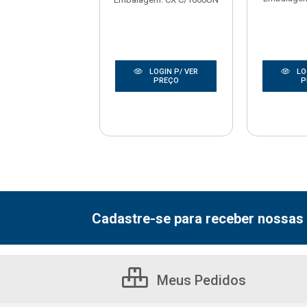
LOGIN P/ VER
LOGIN P/ VER
LO
PREÇO
PREÇO
P
Cadastre-se para receber nossas 
Meus Pedidos