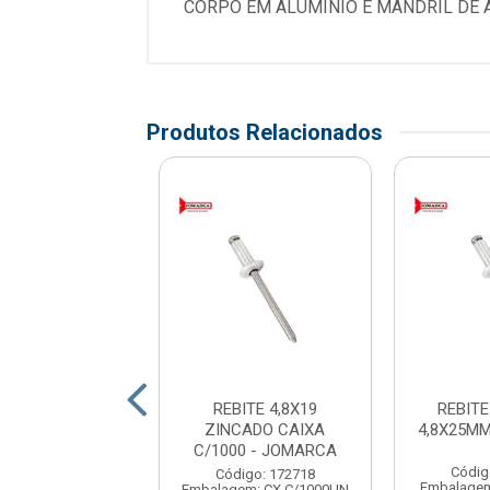
CORPO EM ALUMINIO E MANDRIL DE 
Produtos Relacionados
ITE ZINCADO
REBITE 4,8X19
REBIT
MM (CAIXA/200)
ZINCADO CAIXA
4,8X25M
- NEWFIX
C/1000 - JOMARCA
Códig
digo: 151146
Código: 172718
Embalagem
gem: CX C/200UN
Embalagem: CX C/1000UN