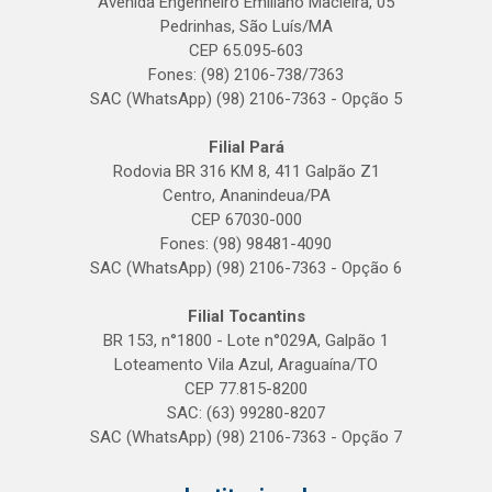
Avenida Engenheiro Emiliano Macieira, 05
Pedrinhas, São Luís/MA
CEP 65.095-603
Fones: (98) 2106-738/7363
SAC (WhatsApp) (98) 2106-7363 - Opção 5
Filial Pará
Rodovia BR 316 KM 8, 411 Galpão Z1
Centro, Ananindeua/PA
CEP 67030-000
Fones: (98) 98481-4090
SAC (WhatsApp) (98) 2106-7363 - Opção 6
Filial Tocantins
BR 153, n°1800 - Lote n°029A, Galpão 1
Loteamento Vila Azul, Araguaína/TO
CEP 77.815-8200
SAC: (63) 99280-8207
SAC (WhatsApp) (98) 2106-7363 - Opção 7