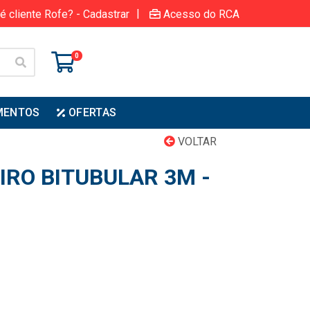
|
é cliente Rofe? - Cadastrar
Acesso do RCA
0
MENTOS
OFERTAS
VOLTAR
IRO BITUBULAR 3M -