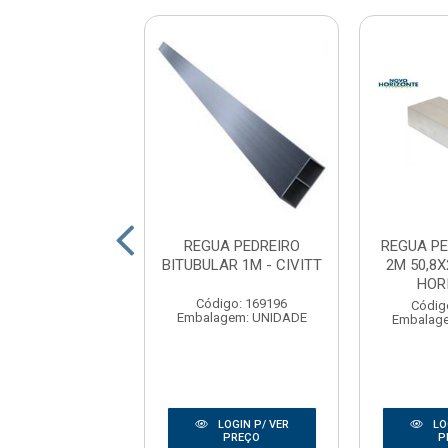
UA PEDREIRO
REGUA PEDREIRO
REGUA PE
ITUBULAR
BITUBULAR 1M - CIVITT
2M 50,8X
ORCADA 1M -
HOR
ERFINOBRE
Código: 169196
Códig
Embalagem: UNIDADE
Embalag
digo: 161439
agem: UNIDADE
LOGIN P/ VER
LO
LOGIN P/ VER
PREÇO
P
PREÇO