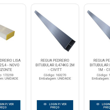
DREIRO LISA
REGUA PEDREIRO
REGUA PE
25,4 - NOVO
BITUBULAR 0,474KG 2M
BITUBULAR 
IZONTE
- CIVITT
1M - C
o: 172259
Código: 163270
Código: 
em: UNIDADE
Embalagem: UNIDADE
Embalagem:
GIN P/ VER
LOGIN P/ VER
LOGIN
REÇO
PREÇO
PRE