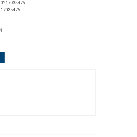
890217035475
0217035475
4