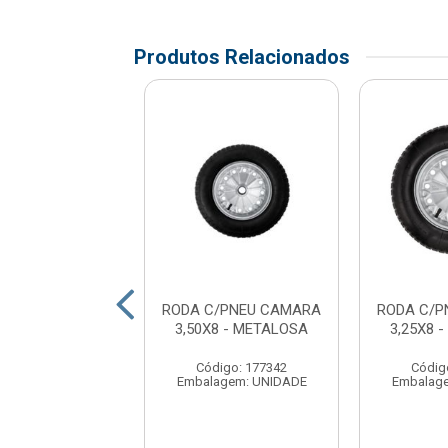
Produtos Relacionados
A COM PNEU
RODA C/PNEU CAMARA
RODA C/P
MERA 1 26MM
3,50X8 - METALOSA
3,25X8 
NCO - FORCE
PNEUS
Código: 177342
Códig
Embalagem: UNIDADE
Embalag
digo: 178616
agem: UNIDADE