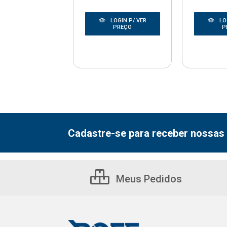
LOGIN P/ VER
LO
LOGIN P/ VER
PREÇO
P
PREÇO
Cadastre-se para receber nossas 
Meus Pedidos