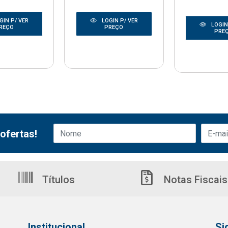
GIN P/ VER
LOGIN P/ VER
LOGIN
REÇO
PREÇO
PRE
ofertas!
Títulos
Notas Fiscais
Institucional
Si