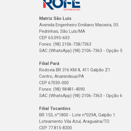
Matriz São Luís
Avenida Engenheiro Emiliano Macieira, 05
Pedrinhas, São Luís/MA
CEP 65.095-603
Fones: (98) 2106-738/7363
SAC (WhatsApp) (98) 2106-7363 - Opção 5
Filial Pará
Rodovia BR 316 KM 8, 411 Galpão Z1
Centro, Ananindeua/PA
CEP 67030-000
Fones: (98) 98481-4090
SAC (WhatsApp) (98) 2106-7363 - Opção 6
Filial Tocantins
BR 153, n°1800 - Lote n°029A, Galpão 1
Loteamento Vila Azul, Araguaína/TO
CEP 77.815-8200