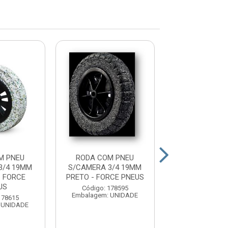
M PNEU
RODA COM PNEU
RODA COM 
3/4 19MM
S/CAMERA 3/4 19MM
S/CAMERA 1
 FORCE
PRETO - FORCE PNEUS
BRANCO - F
US
PNEUS
Código: 178595
Embalagem: UNIDADE
178615
Código: 178
 UNIDADE
Embalagem: U