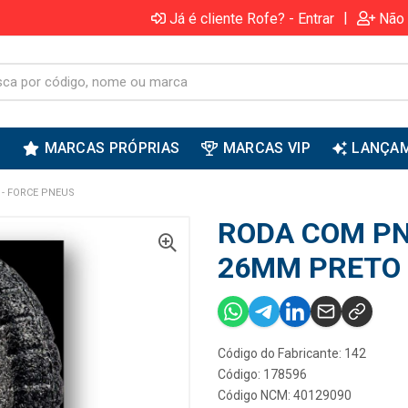
|
Já é cliente Rofe? - Entrar
Não 
S
MARCAS PRÓPRIAS
MARCAS VIP
LANÇA
- FORCE PNEUS
RODA COM PN
26MM PRETO 
Código do Fabricante: 142
Código: 178596
Código NCM: 40129090