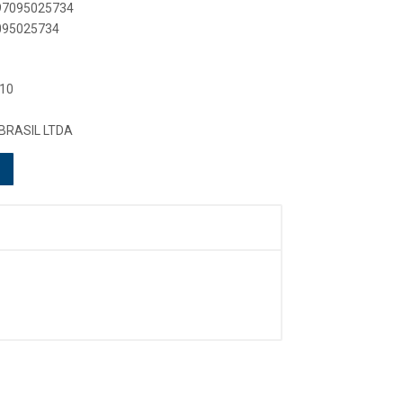
897095025734
7095025734
 10
BRASIL LTDA