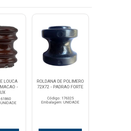
E LOUCA
ROLDANA DE POLIMERO
ROLDANA DE 
RMACAO -
72X72 - PADRAO FORTE
67X72 P/ARM
UX
FOXLUX
Código: 176325
161860
Código: 159
Embalagem: UNIDADE
 UNIDADE
Embalagem: U