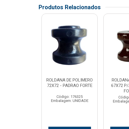
Produtos Relacionados
ANA DE LOUCA
ROLDANA DE POLIMERO
ROLDAN
 P/ARMACAO -
72X72 - PADRAO FORTE
67X72 P
FOXLUX
FO
Código: 176325
digo: 161860
Códig
Embalagem: UNIDADE
agem: UNIDADE
Embalag