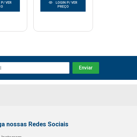
 P/ VER
LOGIN P/ VER
LOGIN P/
ÇO
PREÇO
PREÇO
ga nossas Redes Sociais