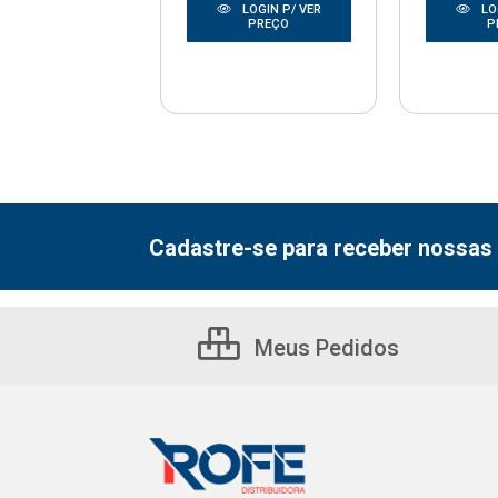
LOGIN P/ VER
LOGIN P/ VER
LO
PREÇO
PREÇO
P
Cadastre-se para receber nossas 
Meus Pedidos