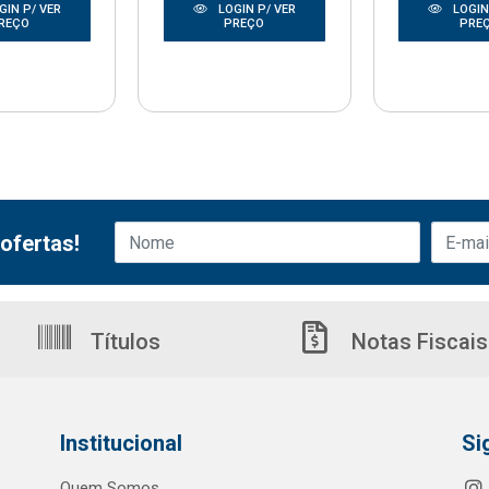
GIN P/ VER
LOGIN P/ VER
LOGIN
REÇO
PREÇO
PRE
ofertas!
Títulos
Notas Fiscais
Institucional
Si
Quem Somos