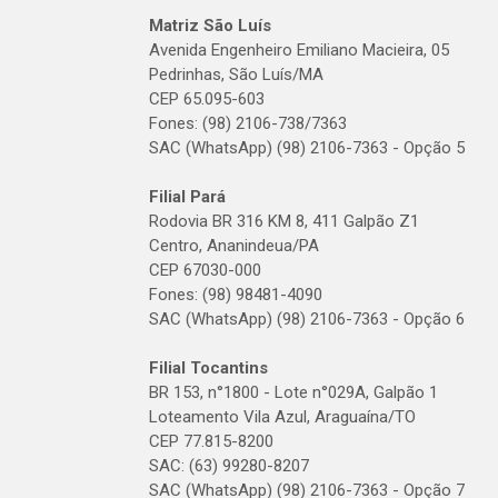
Matriz São Luís
Avenida Engenheiro Emiliano Macieira, 05
Pedrinhas, São Luís/MA
CEP 65.095-603
Fones: (98) 2106-738/7363
SAC (WhatsApp) (98) 2106-7363 - Opção 5
Filial Pará
Rodovia BR 316 KM 8, 411 Galpão Z1
Centro, Ananindeua/PA
CEP 67030-000
Fones: (98) 98481-4090
SAC (WhatsApp) (98) 2106-7363 - Opção 6
Filial Tocantins
BR 153, n°1800 - Lote n°029A, Galpão 1
Loteamento Vila Azul, Araguaína/TO
CEP 77.815-8200
SAC: (63) 99280-8207
SAC (WhatsApp) (98) 2106-7363 - Opção 7