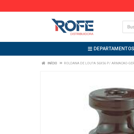
DEPARTAMENTO
INÍCIO
ROLDANA DE LOU?A 56X56 P/ ARMACAO-GE