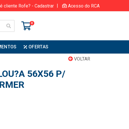
|
é cliente Rofe? - Cadastrar
Acesso do RCA
0
MENTOS
OFERTAS
VOLTAR
LOU?A 56X56 P/
ERMER