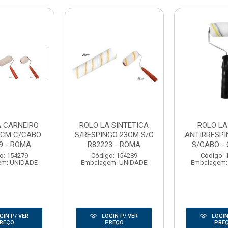
A CARNEIRO
ROLO LA SINTETICA
ROLO LA
9CM C/CABO
S/RESPINGO 23CM S/C
ANTIRRESP
9 - ROMA
R82223 - ROMA
S/CABO -
o: 154279
Código: 154289
Código: 
em: UNIDADE
Embalagem: UNIDADE
Embalagem:
GIN P/ VER
LOGIN P/ VER
LOGIN
REÇO
PREÇO
PRE