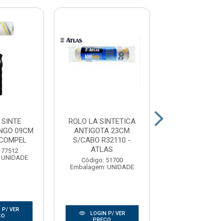
 SINTE
ROLO LA SINTETICA
ROLO LA CAR
INGO 09CM
ANTIGOTA 23CM
MISTA 23CM 
 COMPEL
S/CABO R32110 -
R.2801 - 
ATLAS
177512
Código: 15
 UNIDADE
Embalagem: U
Código: 51700
Embalagem: UNIDADE
 P/ VER
LOGIN P/
LOGIN P/ VER
ÇO
PREÇO
PREÇO