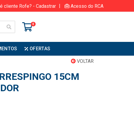
|
é cliente Rofe? - Cadastrar
Acesso do RCA
0
MENTOS
OFERTAS
VOLTAR
IRRESPINGO 15CM
NDOR