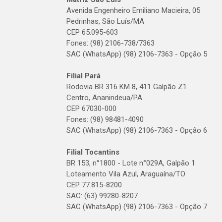
Avenida Engenheiro Emiliano Macieira, 05
Pedrinhas, São Luís/MA
CEP 65.095-603
Fones: (98) 2106-738/7363
SAC (WhatsApp) (98) 2106-7363 - Opção 5
Filial Pará
Rodovia BR 316 KM 8, 411 Galpão Z1
Centro, Ananindeua/PA
CEP 67030-000
Fones: (98) 98481-4090
SAC (WhatsApp) (98) 2106-7363 - Opção 6
Filial Tocantins
BR 153, n°1800 - Lote n°029A, Galpão 1
Loteamento Vila Azul, Araguaína/TO
CEP 77.815-8200
SAC: (63) 99280-8207
SAC (WhatsApp) (98) 2106-7363 - Opção 7