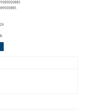
899389000885
9389000885
 24
A.