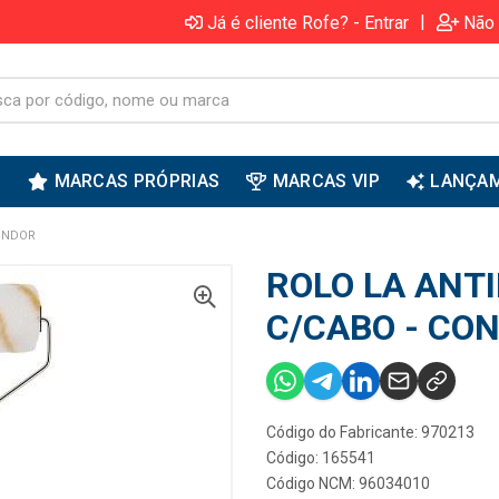
|
Já é cliente Rofe? - Entrar
Não 
S
MARCAS PRÓPRIAS
MARCAS VIP
LANÇA
CONDOR
ROLO LA ANT
C/CABO - CO
Código do Fabricante: 970213
Código: 165541
Código NCM: 96034010