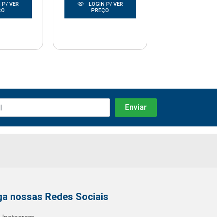
 P/ VER
LOGIN P/ VER
LOGIN P/
ÇO
PREÇO
PREÇO
ga nossas Redes Sociais