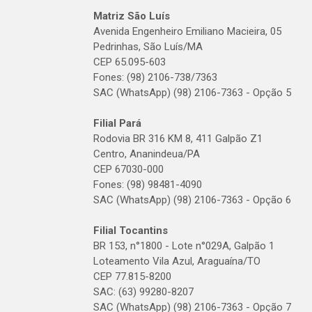
Matriz São Luís
Avenida Engenheiro Emiliano Macieira, 05
Pedrinhas, São Luís/MA
CEP 65.095-603
Fones: (98) 2106-738/7363
SAC (WhatsApp) (98) 2106-7363 - Opção 5
Filial Pará
Rodovia BR 316 KM 8, 411 Galpão Z1
Centro, Ananindeua/PA
CEP 67030-000
Fones: (98) 98481-4090
SAC (WhatsApp) (98) 2106-7363 - Opção 6
Filial Tocantins
BR 153, n°1800 - Lote n°029A, Galpão 1
Loteamento Vila Azul, Araguaína/TO
CEP 77.815-8200
SAC: (63) 99280-8207
SAC (WhatsApp) (98) 2106-7363 - Opção 7