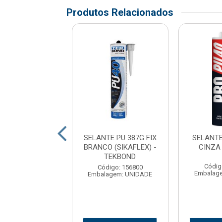
Produtos Relacionados
ANTE ASFALT
SELANTE PU 387G FIX
SELANTE
OLASTICO N3)
BRANCO (SIKAFLEX) -
CINZA
 - VEDACIT
TEKBOND
Códig
digo: 177066
Código: 156800
Embalag
agem: UNIDADE
Embalagem: UNIDADE