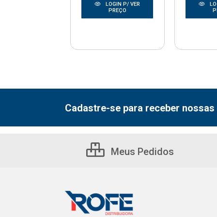
LOGIN P/ VER
LOGIN P/ VER
LO
PREÇO
PREÇO
P
Cadastre-se para receber nossas 
Meus Pedidos