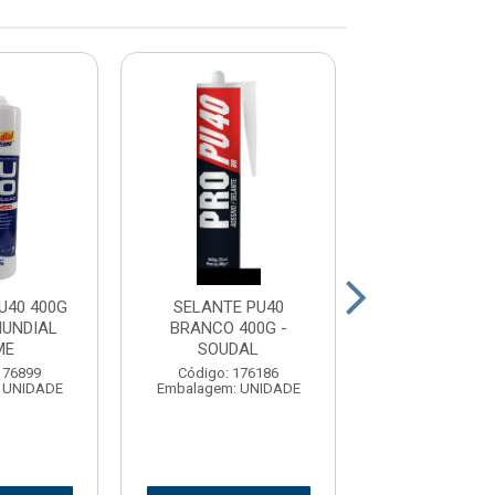
U40 400G
SELANTE PU40
SELANTE PU4
MUNDIAL
BRANCO 400G -
FIX CINZA (SIK
ME
SOUDAL
UNIPEG
176899
Código: 176186
Código: 17
 UNIDADE
Embalagem: UNIDADE
Embalagem: U