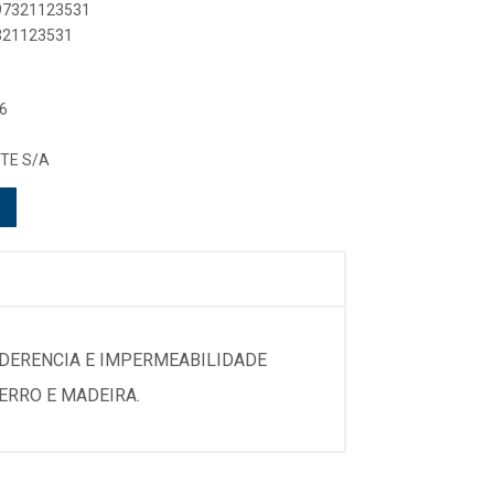
897321123531
7321123531
6
TE S/A
ADERENCIA E IMPERMEABILIDADE
ERRO E MADEIRA.