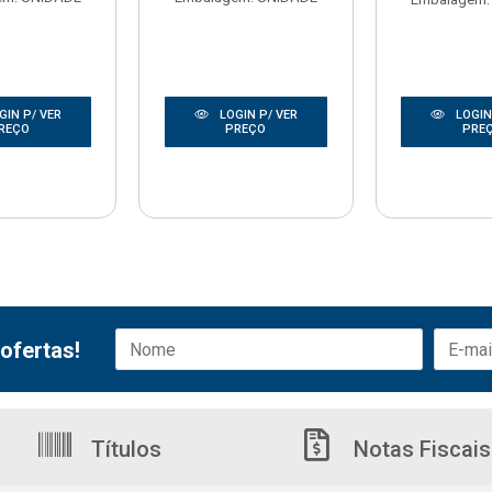
GIN P/ VER
LOGIN P/ VER
LOGIN
REÇO
PREÇO
PRE
ofertas!
Títulos
Notas Fiscais