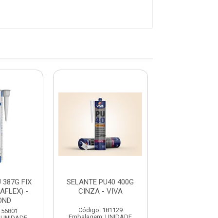
 387G FIX
SELANTE PU40 400G
SIKAFLEX C
AFLEX) -
CINZA - VIVA
429G/300ML 
OND
Código: 181129
Código: 175
156801
Embalagem: UNIDADE
Embalagem: U
 UNIDADE