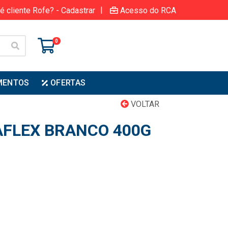
|
é cliente Rofe? - Cadastrar
Acesso do RCA
0
MENTOS
OFERTAS
VOLTAR
AFLEX BRANCO 400G