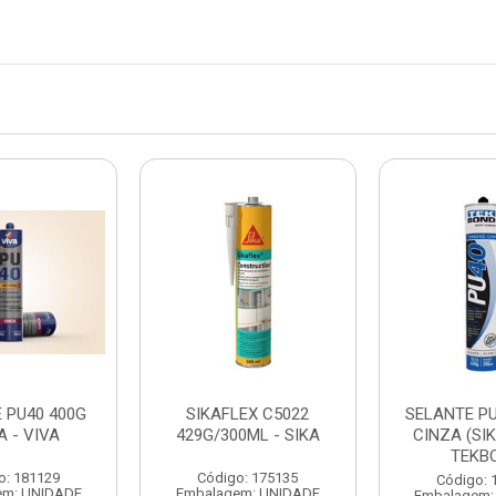
 PU40 400G
SIKAFLEX C5022
SELANTE PU
A - VIVA
429G/300ML - SIKA
CINZA (SIK
TEKB
o: 181129
Código: 175135
Código: 
em: UNIDADE
Embalagem: UNIDADE
Embalagem: