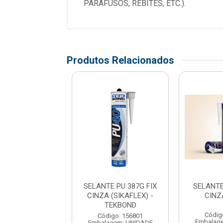
PARAFUSOS, REBITES, ETC.).
Produtos Relacionados
AFLEX C5022
SELANTE PU 387G FIX
SELANTE
300ML - SIKA
CINZA (SIKAFLEX) -
CINZ
TEKBOND
digo: 175135
Códig
Código: 156801
agem: UNIDADE
Embalag
Embalagem: UNIDADE