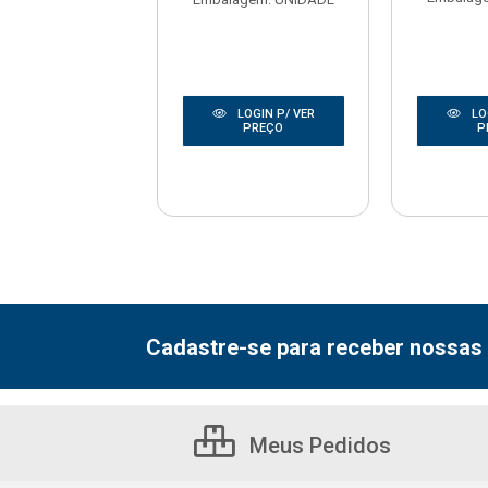
LOGIN P/ VER
LOGIN P/ VER
LO
PREÇO
PREÇO
P
Cadastre-se para receber nossas 
Meus Pedidos