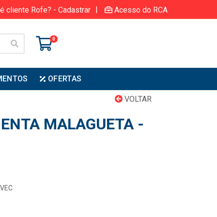
|
é cliente Rofe? - Cadastrar
Acesso do RCA
0
MENTOS
OFERTAS
VOLTAR
ENTA MALAGUETA -
EVEC