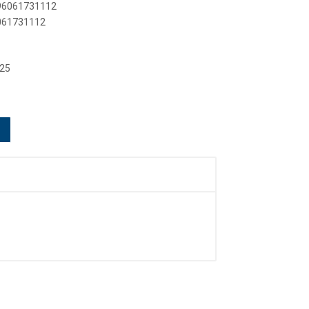
896061731112
6061731112
 25