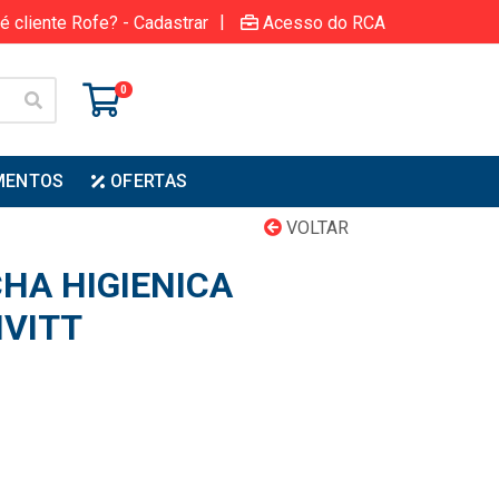
|
é cliente Rofe? - Cadastrar
Acesso do RCA
0
MENTOS
OFERTAS
VOLTAR
HA HIGIENICA
IVITT