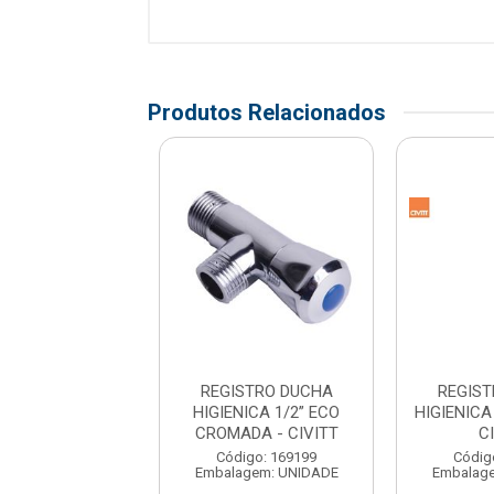
Produtos Relacionados
ISTRO DUCHA
REGISTRO DUCHA
REGIS
IGIENICA
HIGIENICA 1/2” ECO
HIGIENICA
RIVACAO 1/2”
CROMADA - CIVITT
C
AL- CIVIT...
Código: 169199
Códig
Embalagem: UNIDADE
Embalag
digo: 168040
agem: UNIDADE