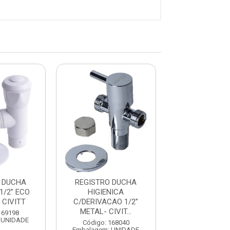
 DUCHA
REGISTRO DUCHA
REGISTRO D
1/2” ECO
HIGIENICA
HIGIENICA 1/
 CIVITT
C/DERIVACAO 1/2”
CROMADA - C
METAL- CIVIT...
169198
Código: 169
 UNIDADE
Embalagem: U
Código: 168040
Embalagem: UNIDADE