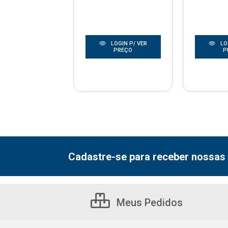
LOGIN P/ VER
LO
LOGIN P/ VER
PREÇO
P
PREÇO
Cadastre-se para receber nossas 
Meus Pedidos