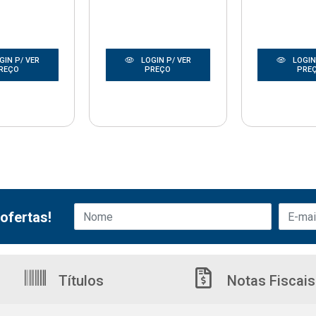
GIN P/ VER
LOGIN P/ VER
LOGIN
REÇO
PREÇO
PRE
ofertas!
Títulos
Notas Fiscais