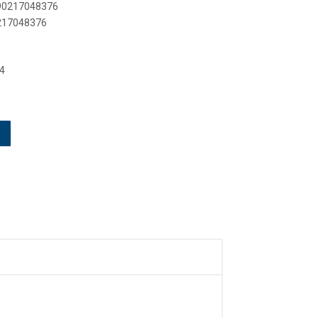
890217048376
0217048376
4