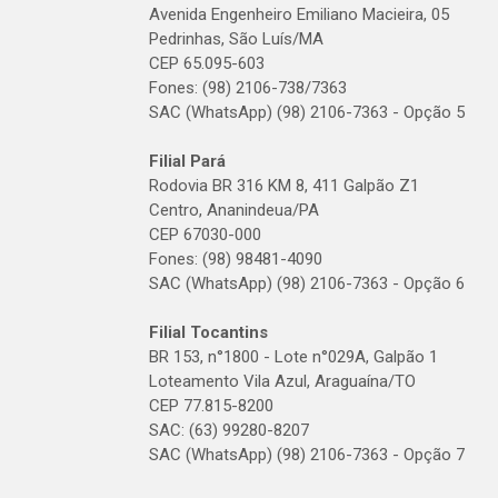
Avenida Engenheiro Emiliano Macieira, 05
Pedrinhas, São Luís/MA
CEP 65.095-603
Fones: (98) 2106-738/7363
SAC (WhatsApp) (98) 2106-7363 - Opção 5
Filial Pará
Rodovia BR 316 KM 8, 411 Galpão Z1
Centro, Ananindeua/PA
CEP 67030-000
Fones: (98) 98481-4090
SAC (WhatsApp) (98) 2106-7363 - Opção 6
Filial Tocantins
BR 153, n°1800 - Lote n°029A, Galpão 1
Loteamento Vila Azul, Araguaína/TO
CEP 77.815-8200
SAC: (63) 99280-8207
SAC (WhatsApp) (98) 2106-7363 - Opção 7