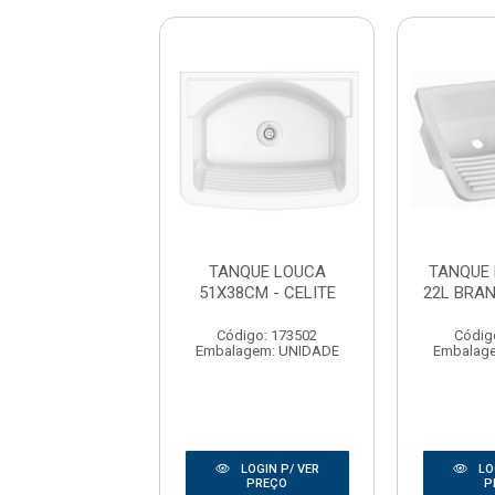
 PLASTICO 22L
TANQUE LOUCA
TANQUE
43X27 PRETO
51X38CM - CELITE
22L BRA
ASTRA
Código: 173502
Códig
digo: 171661
Embalagem: UNIDADE
Embalag
agem: UNIDADE
LOGIN P/ VER
LOGIN P/ VER
LO
PREÇO
PREÇO
P