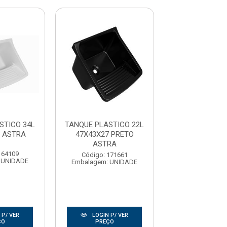
STICO 34L
TANQUE PLASTICO 22L
TANQUE LO
 ASTRA
47X43X27 PRETO
51X38CM - C
ASTRA
164109
Código: 173
Código: 171661
 UNIDADE
Embalagem: U
Embalagem: UNIDADE
 P/ VER
LOGIN P/ VER
LOGIN P/
ÇO
PREÇO
PREÇO