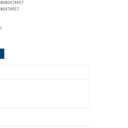
898080474957
8080474957
1