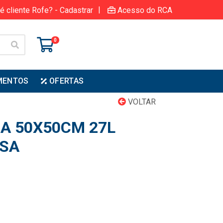
|
é cliente Rofe? - Cadastrar
Acesso do RCA
0
MENTOS
OFERTAS
VOLTAR
A 50X50CM 27L
ASA