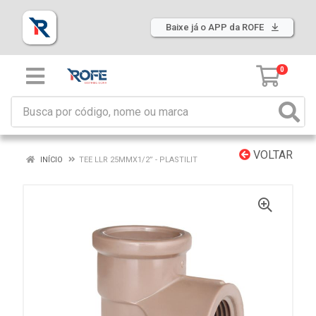
Baixe já o APP da ROFE
0
VOLTAR
INÍCIO
TEE LLR 25MMX1/2” - PLASTILIT