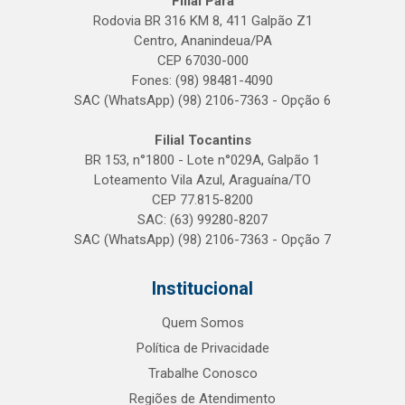
Filial Pará
Rodovia BR 316 KM 8, 411 Galpão Z1
Centro, Ananindeua/PA
CEP 67030-000
Fones: (98) 98481-4090
SAC (WhatsApp) (98) 2106-7363 - Opção 6
Filial Tocantins
BR 153, n°1800 - Lote n°029A, Galpão 1
Loteamento Vila Azul, Araguaína/TO
CEP 77.815-8200
SAC: (63) 99280-8207
SAC (WhatsApp) (98) 2106-7363 - Opção 7
Institucional
Quem Somos
Política de Privacidade
Trabalhe Conosco
Regiões de Atendimento