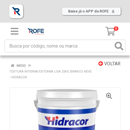
Baixe já o APP da ROFE
0
VOLTAR
INÍCIO
TEXTURA INTERNA/EXTERNA LISA 25KG BRANCO NEVE
- HIDRACOR